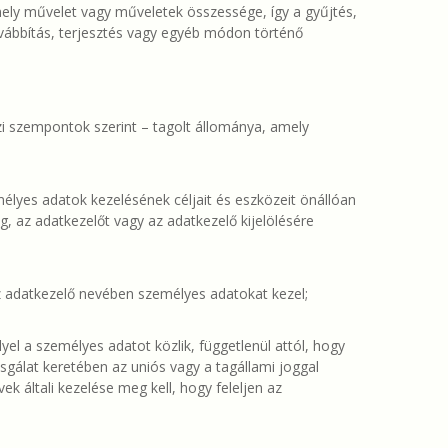
ly művelet vagy műveletek összessége, így a gyűjtés,
továbbítás, terjesztés vagy egyéb módon történő
jzi szempontok szerint – tagolt állománya, amely
élyes adatok kezelésének céljait és eszközeit önállóan
, az adatkezelőt vagy az adatkezelő kijelölésére
z adatkezelő nevében személyes adatokat kezel;
el a személyes adatot közlik, függetlenül attól, hogy
sgálat keretében az uniós vagy a tagállami joggal
 általi kezelése meg kell, hogy feleljen az