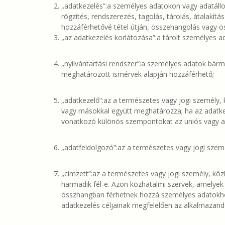
„adatkezelés”:a személyes adatokon vagy adatál
rögzítés, rendszerezés, tagolás, tárolás, átalakít
hozzáférhetővé tétel útján, összehangolás vagy ös
„az adatkezelés korlátozása”:a tárolt személyes a
„nyilvántartási rendszer”:a személyes adatok bárme
meghatározott ismérvek alapján hozzáférhető;
„adatkezelő”:az a természetes vagy jogi személy,
vagy másokkal együtt meghatározza; ha az adatkeze
vonatkozó különös szempontokat az uniós vagy a 
„adatfeldolgozó”:az a természetes vagy jogi szem
„címzett”:az a természetes vagy jogi személy, köz
harmadik fél-e. Azon közhatalmi szervek, amelyek 
összhangban férhetnek hozzá személyes adatokhoz,
adatkezelés céljainak megfelelően az alkalmazan