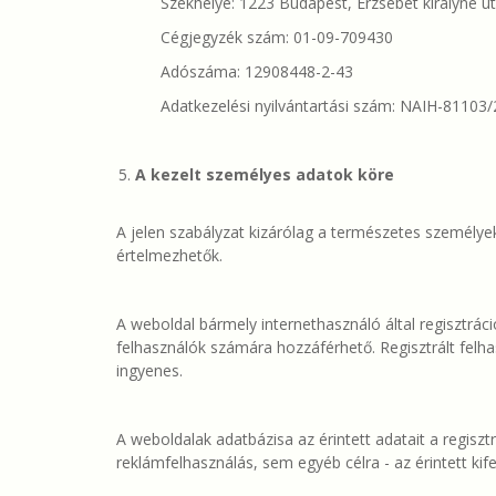
Székhelye: 1223 Budapest, Erzsébet királyné út
Cégjegyzék szám: 01-09-709430
Adószáma: 12908448-2-43
Adatkezelési nyilvántartási szám: NAIH-81103/
A kezelt személyes adatok köre
A jelen szabályzat kizárólag a természetes személye
értelmezhetők.
A weboldal bármely internethasználó által regisztráció
felhasználók számára hozzáférhető. Regisztrált felhas
ingyenes.
A weboldalak adatbázisa az érintett adatait a regiszt
reklámfelhasználás, sem egyéb célra - az érintett ki