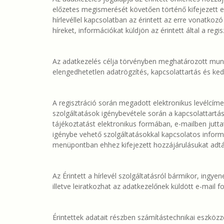
előzetes megismerését követően történő kifejezett e
hírlevéllel kapcsolatban az érintett az erre vonatkoz
híreket, információkat küldjön az érintett által a reg
Az adatkezelés célja törvényben meghatározott munka
elengedhetetlen adatrögzítés, kapcsolattartás és kedv
A regisztráció során megadott elektronikus levélcíme
szolgáltatások igénybevétele során a kapcsolattartási 
tájékoztatást elektronikus formában, e-mailben juttat
igénybe vehető szolgáltatásokkal kapcsolatos informác
menüpontban ehhez kifejezett hozzájárulásukat adtá
Az Érintett a hírlevél szolgáltatásról bármikor, ingyen
illetve leiratkozhat az adatkezelőnek küldött e-mail f
Érintettek adatait részben számítástechnikai eszközze