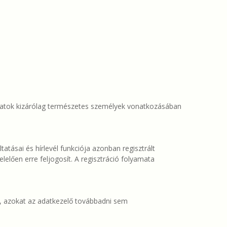
 adatok kizárólag természetes személyek vonatkozásában
tatásai és hírlevél funkciója azonban regisztrált
lelően erre feljogosít. A regisztráció folyamata
ja, azokat az adatkezelő továbbadni sem