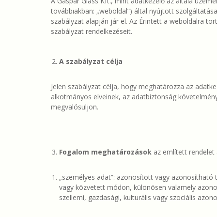
A Gáspár Glass Kft., mint adatkezelő az általa üzemelt
továbbiakban: „weboldal”) által nyújtott szolgáltatá
szabályzat alapján jár el. Az Érintett a weboldalra t
szabályzat rendelkezéseit.
A szabályzat célja
Jelen szabályzat célja, hogy meghatározza az adatke
alkotmányos elveinek, az adatbiztonság követelmény
megvalósuljon.
Fogalom meghatározások
az említett rendele
„személyes adat”: azonosított vagy azonosítható 
vagy közvetett módon, különösen valamely azonosít
szellemi, gazdasági, kulturális vagy szociális az