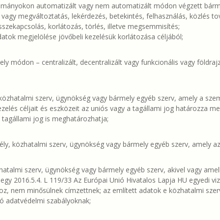
lományokon automatizált vagy nem automatizált módon végzett bárme
ás vagy megváltoztatás, lekérdezés, betekintés, felhasználás, közlés 
szekapcsolás, korlátozás, törlés, illetve megsemmisítés;
datok megjelölése jövőbeli kezelésük korlátozása céljából;
ly módon – centralizált, decentralizált vagy funkcionális vagy földra
 közhatalmi szerv, ügynökség vagy bármely egyéb szerv, amely a szem
lés céljait és eszközeit az uniós vagy a tagállami jog határozza meg
tagállami jog is meghatározhatja;
ély, közhatalmi szerv, ügynökség vagy bármely egyéb szerv, amely a
hatalmi szerv, ügynökség vagy bármely egyéb szerv, akivel vagy amelly
egy 2016.5.4. L 119/33 Az Európai Unió Hivatalos Lapja HU egyedi viz
 nem minősülnek címzettnek; az említett adatok e közhatalmi szervek
dó adatvédelmi szabályoknak;