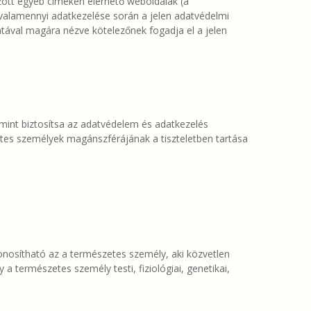
zott egyéb címeken elérhető weboldalak (a
 valamennyi adatkezelése során a jelen adatvédelmi
latával magára nézve kötelezőnek fogadja el a jelen
amint biztosítsa az adatvédelem és adatkezelés
tes személyek magánszférájának a tiszteletben tartása
onosítható az a természetes személy, aki közvetlen
 természetes személy testi, fiziológiai, genetikai,