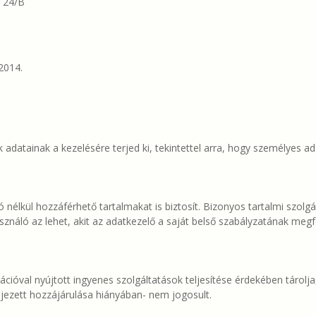
 24/B
2014.
k adatainak a kezelésére terjed ki, tekintettel arra, hogy személyes
 nélkül hozzáférhető tartalmakat is biztosít. Bizonyos tartalmi szolgál
ználó az lehet, akit az adatkezelő a saját belső szabályzatának megfe
rációval nyújtott ingyenes szolgáltatások teljesítése érdekében tárol
fejezett hozzájárulása hiányában- nem jogosult.