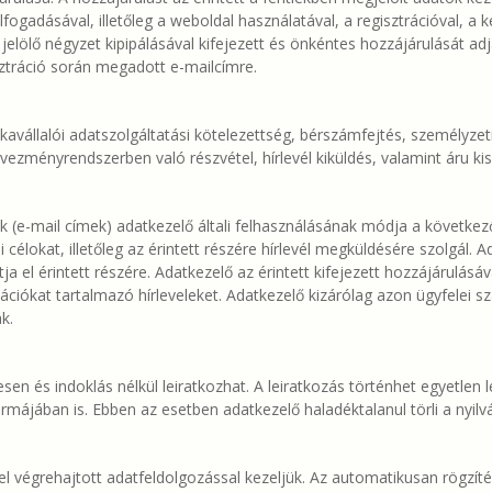
lfogadásával, illetőleg a weboldal használatával, a regisztrációval,
ó jelölő négyzet kipipálásával kifejezett és önkéntes hozzájárulását a
isztráció során megadott e-mailcímre.
vállalói adatszolgáltatási kötelezettség, bérszámfejtés, személyzet
ezményrendszerben való részvétel, hírlevél kiküldés, valamint áru kiszá
k (e-mail címek) adatkezelő általi felhasználásának módja a következő
célokat, illetőleg az érintett részére hírlevél megküldésére szolgál. 
ja el érintett részére. Adatkezelő az érintett kifejezett hozzájárulásá
iókat tartalmazó hírleveleket. Adatkezelő kizárólag azon ügyfelei szá
k.
esen és indoklás nélkül leiratkozhat. A leiratkozás történhet egyetlen lé
ormájában is. Ebben az esetben adatkezelő haladéktalanul törli a nyilvá
l végrehajtott adatfeldolgozással kezeljük. Az automatikusan rögzítésr