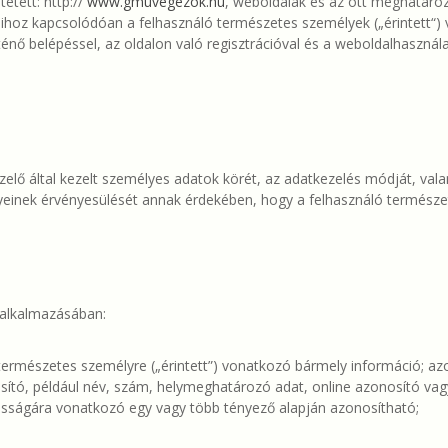
etett: http://
www.gmuvegezok.hu
, weboldalak és az ott meghatáro
saihoz kapcsolódóan a felhasználó természetes személyek („érintett“)
örténő belépéssel, az oldalon való regisztrációval és a weboldalhaszná
zelő által kezelt személyes adatok körét, az adatkezelés módját, val
einek érvényesülését annak érdekében, hogy a felhasználó természe
t alkalmazásában:
természetes személyre („érintett”) vonatkozó bármely információ; az
ó, például név, szám, helymeghatározó adat, online azonosító vagy a
onosságára vonatkozó egy vagy több tényező alapján azonosítható;