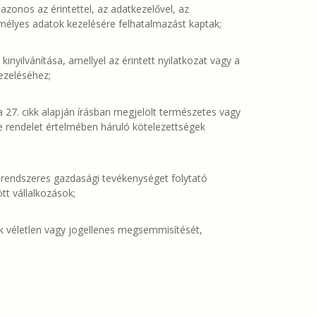
zonos az érintettel, az adatkezelővel, az
emélyes adatok kezelésére felhatalmazást kaptak;
inyilvánítása, amellyel az érintett nyilatkozat vagy a
kezeléséhez;
 a 27. cikk alapján írásban megjelölt természetes vagy
 e rendelet értelmében háruló kötelezettségek
a rendszeres gazdasági tevékenységet folytató
tt vállalkozások;
ok véletlen vagy jogellenes megsemmisítését,