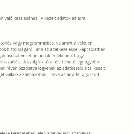
en való kezeléséhez. A kezelt adatok az arra
 törlés vagy megsemmisítés, valamint a véletlen
tok biztonságáról, ami az adatkezeléssel kapcsolatban
egoldásokat vezet be annak érdekében, hogy
szaélést. A szolgáltató a tőle telhető legnagyobb
ek révén biztosítva legyenek az adatkezelő által kezelt
vállaló alkalmazottak, illetve az arra feljogosított
zelése tekintetében jelen adatvédelmi szabályzat