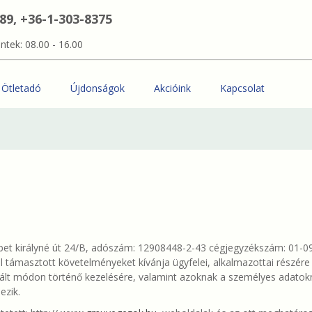
389, +36-1-303-8375
ntek: 08.00 - 16.00
Ötletadó
Újdonságok
Akcióink
Kapcsolat
ébet királyné út 24/B, adószám: 12908448-2-43 cégjegyzékszám: 01-09
tal támasztott követelményeket kívánja ügyfelei, alkalmazottai részér
lt módon történő kezelésére, valamint azoknak a személyes adatok
ezik.