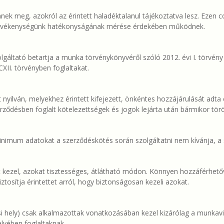
 meg, azokról az érintett haladéktalanul tájékoztatva lesz. Ezen coo
mtevékenységünk hatékonyságának mérése érdekében működnek.
gáltató betartja a munka törvénykönyvéről szóló 2012. évi I. törvény 
XII. törvényben foglaltakat.
nyilván, melyekhez érintett kifejezett, önkéntes hozzájárulását adta é
ődésben foglalt kötelezettségek és jogok lejárta után bármikor töröl
inimum adatokat a szerződéskötés során szolgáltatni nem kívánja, 
kezel, azokat tisztességes, átlátható módon. Könnyen hozzáférhetővé 
iztosítja érintettet arról, hogy biztonságosan kezeli azokat.
tési hely) csak alkalmazottak vonatkozásában kezel kizárólag a munk
elyében foglaltaknak.