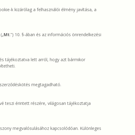
kie-k kizárólag a felhasználói élmény javítása, a
(„
Mt
.”) 10. §-ában és az információs önrendelkezési
s tájékoztatva lett arról, hogy azt bármikor
tetheti.
a szerződéskötés megtagadható.
teszi érintett részére, világosan tájékoztatja
aviszony megvalósulásához kapcsolódóan. Különleges