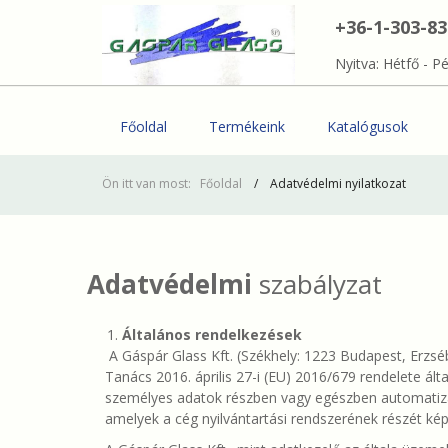
+36-1-303-8
Nyitva: Hétfő - Pé
Főoldal
Termékeink
Katalógusok
Ön itt van most:
Főoldal
Adatvédelmi nyilatkozat
Adatvédelmi
szabályzat
Általános rendelkezések
A Gáspár Glass Kft. (Székhely: 1223 Budapest, Erzs
Tanács 2016. április 27-i (EU) 2016/679 rendelete ál
személyes adatok részben vagy egészben automatizá
amelyek a cég nyilvántartási rendszerének részét kép