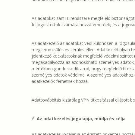
Az adatokat zárt IT-rendszere megfelelő biztonságot 
feljogosítottak számára hozzáférhetőek, és a jogosul
Az adatkezelő az adatokat védi különösen a jogosula
megsemmisülés és sérülés ellen. Adatkezelő olyan te
jelentkező kockázatoknak megfelelő védelmi szintet
megakadályozza az azonosítható személyes adatok el
mértékben gondoskodik arról, hogy megfelelő titoktart
személyes adatok védelme. A személyes adatokhoz csak
adatkezelők férhetnek hozzá.
Adattovábbítás kizárólag VPN titkosítással ellátott be
Az adatkezelés jogalapja, módja és célja
Az adatkezelés jogalapja az érintett önkéntes hozzáj