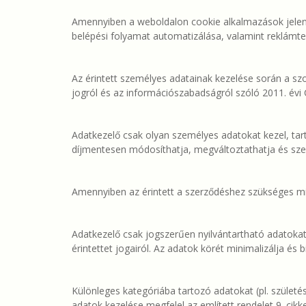
Amennyiben a weboldalon cookie alkalmazások jelennek
belépési folyamat automatizálása, valamint reklá
Az érintett személyes adatainak kezelése során a szol
jogról és az információszabadságról szóló 2011. évi C
Adatkezelő csak olyan személyes adatokat kezel, tart 
díjmentesen módosíthatja, megváltoztathatja és szerz
Amennyiben az érintett a szerződéshez szükséges m
Adatkezelő csak jogszerűen nyilvántartható adatokat 
érintettet jogairól. Az adatok körét minimalizálja és b
Különleges kategóriába tartozó adatokat (pl. szüle
adatok kezelése megfelel az említett rendelet 9. cikk