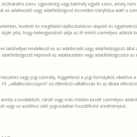
, közhatalmi szerv, ügynökség vagy bármely egyéb szerv, amely nem a
ik az adatkezelő vagy adatfeldolgozó közvetlen irányítása alatt a sz
 önkéntes, konkrét és megfelelő tájékoztatáson alapuló és egyértelmű k
t útján jelzi, hogy beleegyezését adja az őt érintő személyes adatok 
etve lakóhellyel rendelkező és az adatkezelő vagy adatfeldolgozó által
gy adatfeldolgozót képviseli az adatkezelőre vagy adatfeldolgozóra az
rmészetes vagy jogi személy, függetlenül a jogi formájától, ideértve 
9. „vállalkozáscsoport”:az ellenőrző vállalkozás és az általa ellenőrzö
e, amely a továbbított, tárolt vagy más módon kezelt személyes adat
ését vagy az azokhoz való jogosulatlan hozzáférést eredményezi;