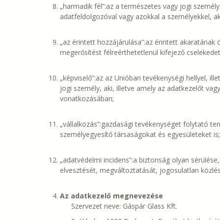
„harmadik fél”:az a természetes vagy jogi személy
adatfeldolgozóval vagy azokkal a személyekkel, ak
„az érintett hozzájárulása”:az érintett akaratának
megerősítést félreérthetetlenül kifejező cselekede
„képviselő”:az az Unióban tevékenységi hellyel, ill
jogi személy, aki, illetve amely az adatkezelőt va
vonatkozásában;
„vállalkozás”:gazdasági tevékenységet folytató te
személyegyesítő társaságokat és egyesületeket is; 1
„adatvédelmi incidens”:a biztonság olyan sérülés
elvesztését, megváltoztatását, jogosulatlan közl
Az adatkezelő megnevezése
Szervezet neve: Gáspár Glass Kft.