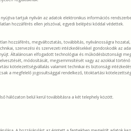
nyújtva tartjuk nyilván az adatok elektronikus információs rendszerb
atlan hozzáférés ellen jelszóval, egyedi belépési kóddal védettek.
tlan hozzáférés, megváltoztatás, továbbítás, nyilvánosságra hozatal,
chnikai, szervezési és szervezeti intézkedésekkel gondoskodik az ada
 nyújt. Általánosan elfogadott technológiai és működésbiztonsági m
vesztését, módosítását, megsemmisítését vagy az azokkal történő vis
ási kötelezettségvállalás valamint technikai és biztonsági intézkedés
 a megfelelő jogosultsággal rendelkező, titoktartási kötelezettséget 
lső hálózaton belül kerül továbbításra a két telephely között.
árulása. A hozzájárulást az érintett a fentiekben megjelölt adatok ke