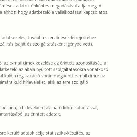
 a kérdéses adatok önkéntes megadásával adja meg. A
dja ahhoz, hogy adatkezelő a vállalkozással kapcsolatos
i adatkezelés, továbbá szerződések létrejöttéhez
llítás (saját és szolgáltatásként igénybe vett).
: az e-mail címek kezelése az érintett azonosítását, a
Adatkezelő az általa nyújtott szolgáltatásokra vonatkozó
val küld a regisztráció során megadott e-mail címre az
mára küld hírleveleket, akik az erre szolgáló
pésben, a hírlevélben található linkre kattintással,
ntartásából az érintett adatait.
e kerülő adatok célja statisztika-készítés, az