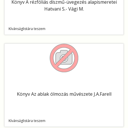
Könyv A rézfóliás díszmű-üvegezés alapismeretei
Hatvani S.- Vági M.
Kívánságlistára teszem
Könyv Az ablak ólmozás művészete J.A.Farell
Kívánságlistára teszem