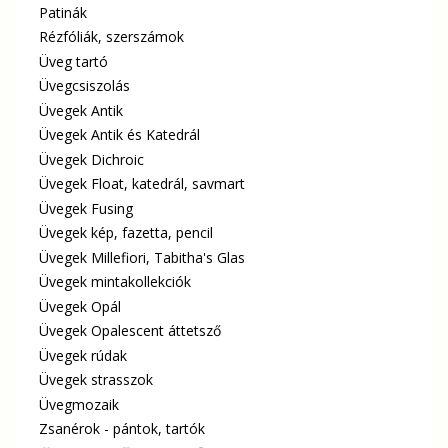
Patinák
Rézfóliák, szerszámok
Üveg tartó
Üvegcsiszolás
Üvegek Antik
Üvegek Antik és Katedrál
Üvegek Dichroic
Üvegek Float, katedrál, savmart
Üvegek Fusing
Üvegek kép, fazetta, pencil
Üvegek Millefiori, Tabitha's Glas
Üvegek mintakollekciók
Üvegek Opál
Üvegek Opalescent áttetsző
Üvegek rúdak
Üvegek strasszok
Üvegmozaik
Zsanérok - pántok, tartók