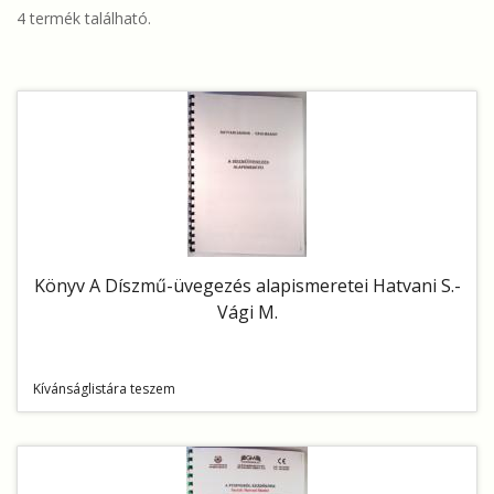
4 termék található.
Könyv A Díszmű-üvegezés alapismeretei Hatvani S.-
Vági M.
Kívánságlistára teszem