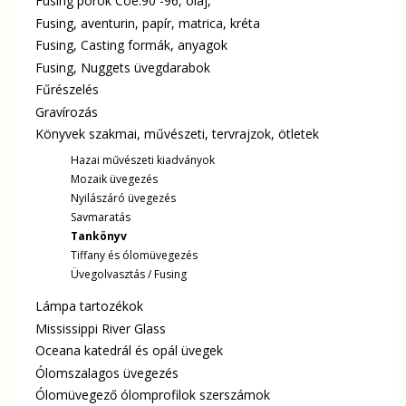
Fusing porok Coe.90 -96, olaj,
Fusing, aventurin, papír, matrica, kréta
Fusing, Casting formák, anyagok
Fusing, Nuggets üvegdarabok
Fűrészelés
Gravírozás
Könyvek szakmai, művészeti, tervrajzok, ötletek
Hazai művészeti kiadványok
Mozaik üvegezés
Nyilászáró üvegezés
Savmaratás
Tankönyv
Tiffany és ólomüvegezés
Üvegolvasztás / Fusing
Lámpa tartozékok
Mississippi River Glass
Oceana katedrál és opál üvegek
Ólomszalagos üvegezés
Ólomüvegező ólomprofilok szerszámok