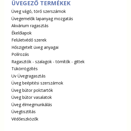
ÜVEGEZŐ TERMÉKEK
Üveg vágó, törő szerszámok
Üvegemelők lapanyag mozgatás
Akvárium ragasztás
Ékelőlapok
Felületvédő szerek
Hőszigetelt üveg anyagai
Polírozás
Ragasztók - szalagok - tömítők - gittek
Tükörrögzítés
Uv Üvegragasztás
Üveg beépitési szerszámok
Üveg bútor polctartók
Üveg bútor vasalatok
Üveg élmegmunkálás
Üvegtisztítás
Védőeszközők