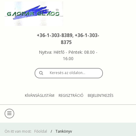
+36-1-303-8389, +36-1-303-
8375
Nyitva: Hétfő - Péntek: 08.00 -
16.00
Keresés az oldalon…
KÍVÁNSÁGLISTÁM
REGISZTRÁCIÓ
BEJELENTKEZÉS
Ön itt van most:
Főoldal
Tankönyv