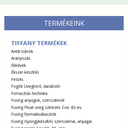
TERMÉKEINK
TIFFANY TERMÉKEK
Antik tükrök
Aranyozás
Ékkővek
Ékszer készítés
Festés
Fogók Üvegtörő, daraboló
Forrasztás technika
Fusing anyagok, szerszámok
Fusing Float üveg szinezés Coe .82-es.
Fusing formaleválasztók
Fusing Gyöngykészítés szerszámai, anyagai