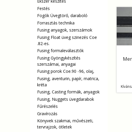
Ékszer készítés
Festés
Fogók Üvegtörő, daraboló
Forrasztás technika
Fusing anyagok, szerszámok
Fusing Float üveg szinezés Coe
.82-es.
Fusing formaleválasztók
Fusing Gyöngykészítés
Mere
szerszámai, anyagai
Fusing porok Coe.90 -96, olaj,
Fusing, aventurin, papír, matrica,
kréta
Kíváns
Fusing, Casting formák, anyagok
Fusing, Nuggets üvegdarabok
Fűrészelés
Gravírozás
Könyvek szakmai, művészeti,
tervrajzok, ötletek