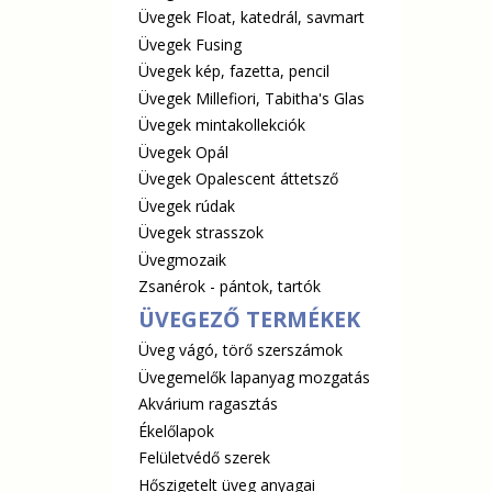
Üvegek Float, katedrál, savmart
Üvegek Fusing
Üvegek kép, fazetta, pencil
Üvegek Millefiori, Tabitha's Glas
Üvegek mintakollekciók
Üvegek Opál
Üvegek Opalescent áttetsző
Üvegek rúdak
Üvegek strasszok
Üvegmozaik
Zsanérok - pántok, tartók
ÜVEGEZŐ TERMÉKEK
Üveg vágó, törő szerszámok
Üvegemelők lapanyag mozgatás
Akvárium ragasztás
Ékelőlapok
Felületvédő szerek
Hőszigetelt üveg anyagai