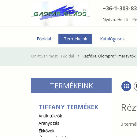
+36-1-303-8
Nyitva: Hétfő - Pé
Főoldal
Termékeink
Katalógusok
Ön itt van most:
Főoldal
Rézfólia, Ólomprofil merevítők
TERMÉKEINK
Réz
TIFFANY TERMÉKEK
Antik tükrök
Aranyozás
3 termék
Ékkővek