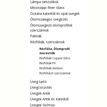
Lámpa tartozékok
Mississippi River Glass
Oceana katedrál és opál üvegek
Ólomszalagos üvegezés
Ólomüvegező ólomprofilok
szerszámok
Patinák
Rézfóliák, szerszámok
Rézfólia, Ólomprofil
merevítők
Rézfóliák Copper Edco
Rézfóliák PV
Rézfóliák Venture
Rézfóliázó szerszámok
Üveg tartó
Üvegcsiszolás
Üvegek Antik
Üvegek Antik és Katedrál
Üvegek Dichroic