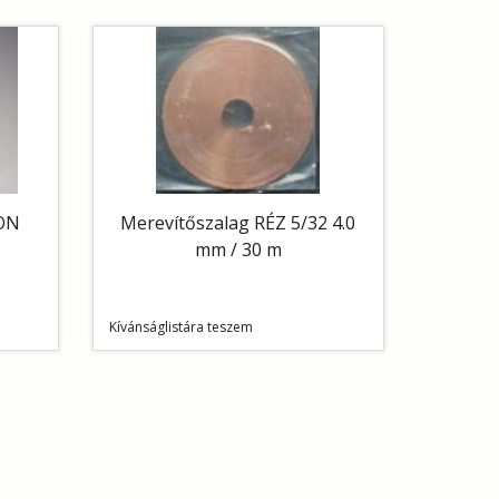
ON
Merevítőszalag RÉZ 5/32 4.0
mm / 30 m
Kívánságlistára teszem