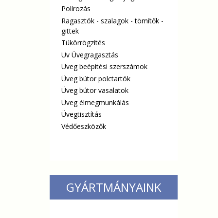
Polírozás
Ragasztók - szalagok - tömítők -
gittek
Tükörrögzítés
Uv Üvegragasztás
Üveg beépitési szerszámok
Üveg bútor polctartók
Üveg bútor vasalatok
Üveg élmegmunkálás
Üvegtisztítás
Védőeszközők
GYÁRTMÁNYAINK