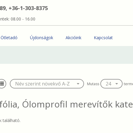
389, +36-1-303-8375
ntek: 08.00 - 16.00
Ötletadó
Újdonságok
Akcióink
Kapcsolat
Mutass
term
fólia, Ólomprofil merevítők
kate
 található.