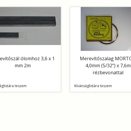
vítőszál ólomhoz 3,6 x 1
Merevítőszalag MORT
mm 2m
4,0mm (5/32") x 7,6m
rézbevonattal
áglistára teszem
Kívánságlistára teszem