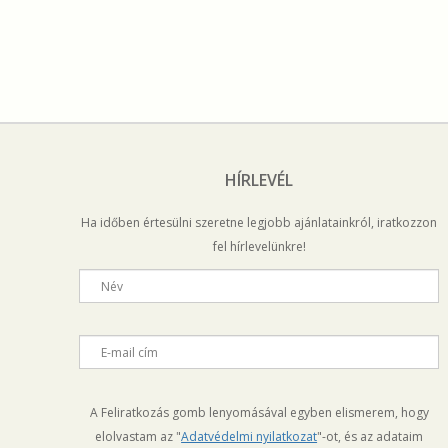
HÍRLEVÉL
Ha időben értesülni szeretne legjobb ajánlatainkról, iratkozzon
fel hírlevelünkre!
Név
E-mail cím
A Feliratkozás gomb lenyomásával egyben elismerem, hogy
elolvastam az "
Adatvédelmi nyilatkozat
"-ot, és az adataim