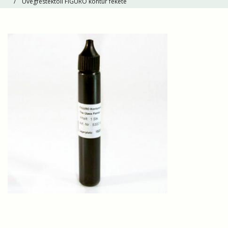
Üvegfestéktoll FIGURO kontúr fekete