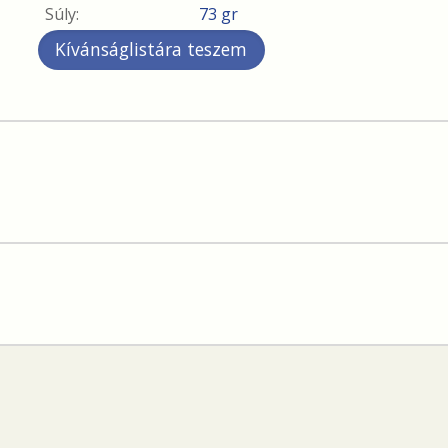
Súly:
73 gr
Kívánságlistára teszem