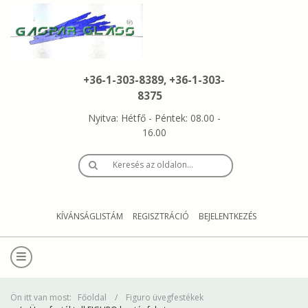
+36-1-303-8389, +36-1-303-
8375
Nyitva: Hétfő - Péntek: 08.00 -
16.00
Keresés az oldalon…
KÍVÁNSÁGLISTÁM
REGISZTRÁCIÓ
BEJELENTKEZÉS
Ön itt van most:
Főoldal
Figuro üvegfestékek