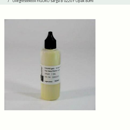
Üvegfestéktoll FIGURO sárga B 0220 F Opak 80ml