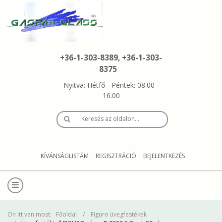
+36-1-303-8389, +36-1-303-
8375
Nyitva: Hétfő - Péntek: 08.00 -
16.00
Keresés az oldalon…
KÍVÁNSÁGLISTÁM
REGISZTRÁCIÓ
BEJELENTKEZÉS
Ön itt van most:
Főoldal
Figuro üvegfestékek