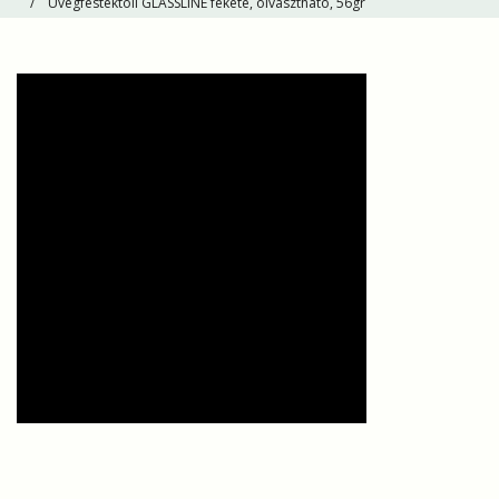
Üvegfestéktoll GLASSLINE fekete, olvasztható, 56gr