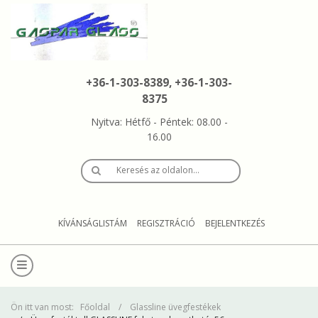
+36-1-303-8389, +36-1-303-
8375
Nyitva: Hétfő - Péntek: 08.00 -
16.00
Keresés az oldalon…
KÍVÁNSÁGLISTÁM
REGISZTRÁCIÓ
BEJELENTKEZÉS
Ön itt van most:
Főoldal
Glassline üvegfestékek