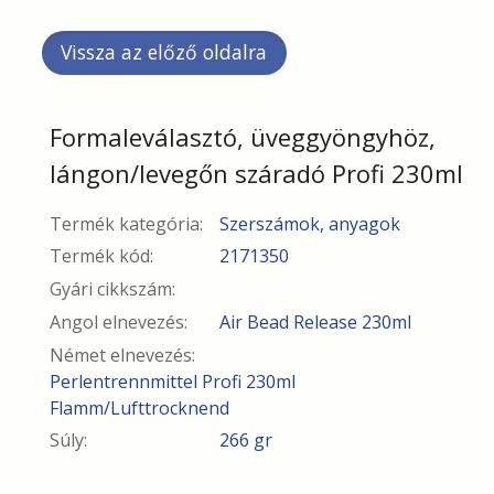
Formaleválasztó, üveggyöngyhöz,
lángon/levegőn száradó Profi 230ml
Termék kategória:
Szerszámok, anyagok
Termék kód:
2171350
Gyári cikkszám:
Angol elnevezés:
Air Bead Release 230ml
Német elnevezés:
Perlentrennmittel Profi 230ml
Flamm/Lufttrocknend
Súly:
266 gr