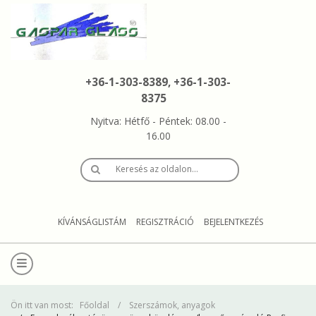
+36-1-303-8389, +36-1-303-
8375
Nyitva: Hétfő - Péntek: 08.00 -
16.00
Keresés az oldalon…
KÍVÁNSÁGLISTÁM
REGISZTRÁCIÓ
BEJELENTKEZÉS
Ön itt van most:
Főoldal
Szerszámok, anyagok