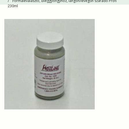
Formaleválasztó, üveggyöngyhöz, lángon/levegőn száradó Profi
230ml