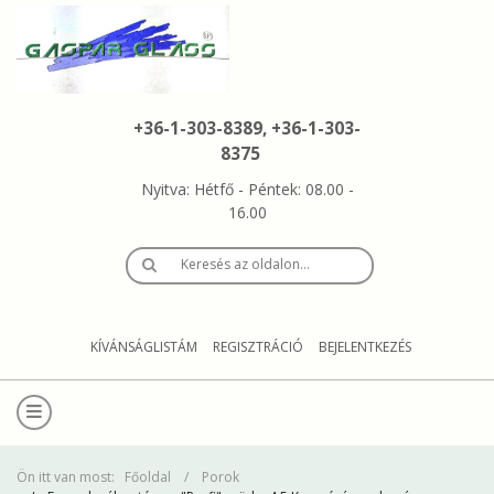
+36-1-303-8389, +36-1-303-
8375
Nyitva: Hétfő - Péntek: 08.00 -
16.00
Keresés az oldalon…
KÍVÁNSÁGLISTÁM
REGISZTRÁCIÓ
BEJELENTKEZÉS
Ön itt van most:
Főoldal
Porok