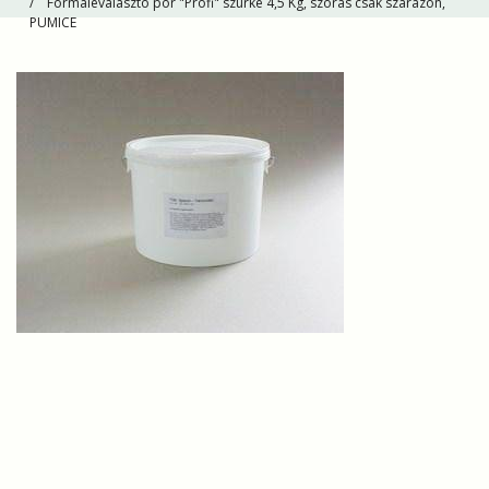
Formaleválasztó por "Profi" szürke 4,5 Kg, szórás csak szárazon,
PUMICE