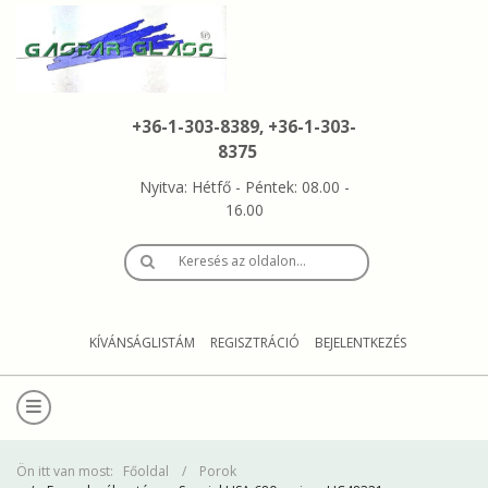
+36-1-303-8389, +36-1-303-
8375
Nyitva: Hétfő - Péntek: 08.00 -
16.00
Keresés az oldalon…
KÍVÁNSÁGLISTÁM
REGISZTRÁCIÓ
BEJELENTKEZÉS
Ön itt van most:
Főoldal
Porok