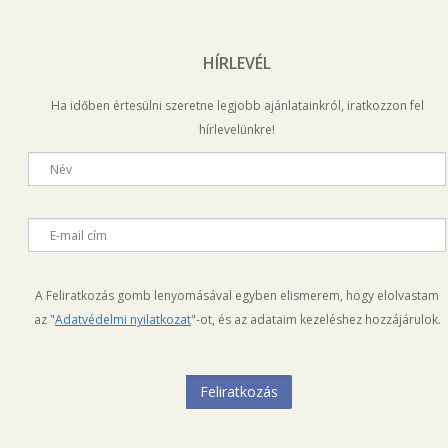
HÍRLEVÉL
Ha időben értesülni szeretne legjobb ajánlatainkról, iratkozzon fel
hírlevelünkre!
Név
E-mail cím
A Feliratkozás gomb lenyomásával egyben elismerem, hogy elolvastam
az "
Adatvédelmi nyilatkozat
"-ot, és az adataim kezeléshez hozzájárulok.