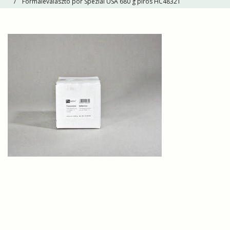
Formaleválasztó por Spezial USA 680 g piros HC48321