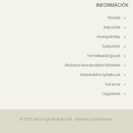
INFORMÁCIÓK
Főoldal
Kapcsolat
Honlaptérkép
Szakszótár
Termékkatalógusok
Általános kereskedelmi feltételek
Adatvédelmi nyilatkozat
Garancia
Cégadatok
© 2015 GM Üvegezők Boltja Kft. - Minden jog fenntartva.