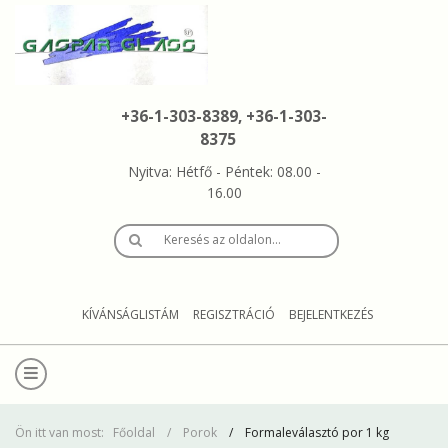
+36-1-303-8389, +36-1-303-
8375
Nyitva: Hétfő - Péntek: 08.00 -
16.00
Keresés az oldalon…
KÍVÁNSÁGLISTÁM
REGISZTRÁCIÓ
BEJELENTKEZÉS
Ön itt van most:
Főoldal
Porok
Formaleválasztó por 1 kg