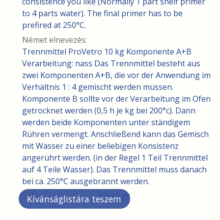
consistence you like (Normally 1 part shelf primer
to 4 parts water). The final primer has to be
prefired at 250°C.
Német elnevezés:
Trennmittel ProVetro 10 kg Komponente A+B
Verarbeitung: nass Das Trennmittel besteht aus
zwei Komponenten A+B, die vor der Anwendung im
Verhältnis 1 : 4 gemischt werden müssen.
Komponente B sollte vor der Verarbeitung im Ofen
getrocknet werden (0,5 h je kg bei 200°c). Dann
werden beide Komponenten unter ständigem
Rühren vermengt. Anschließend kann das Gemisch
mit Wasser zu einer beliebigen Konsistenz
angerührt werden. (in der Regel 1 Teil Trennmittel
auf 4 Teile Wasser). Das Trennmittel muss danach
bei ca. 250°C ausgebrannt werden.
Súly:
10812 gr
Kívánságlistára teszem