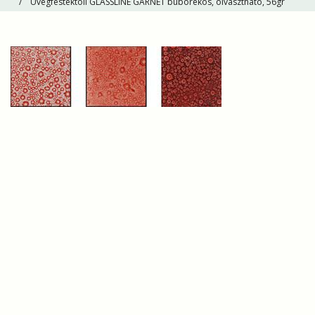
Üvegfestéktoll GLASSLINE GARNET buborékos, olvasztható, 56gr