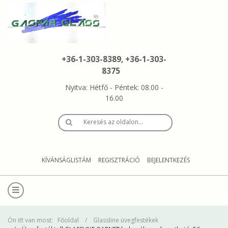
+36-1-303-8389, +36-1-303-
8375
Nyitva: Hétfő - Péntek: 08.00 -
16.00
Keresés az oldalon…
KÍVÁNSÁGLISTÁM
REGISZTRÁCIÓ
BEJELENTKEZÉS
Ön itt van most:
Főoldal
Glassline üvegfestékek