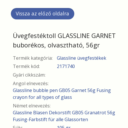
Üvegfestéktoll GLASSLINE GARNET
buborékos, olvasztható, 56gr
Termék kategória:
Glassline üvegfestékek
Termék kód:
2171740
Gyári cikkszám:
Angol elnevezés:
Glassline bubble pen GB05 Garnet 56g Fusing
crayon for all types of glass
Német elnevezés:
Glassline Blasen Dekorstift GB05 Granatrot 56g
Fusing-Farbstift für alle Glassorten
Súly:
105 gr