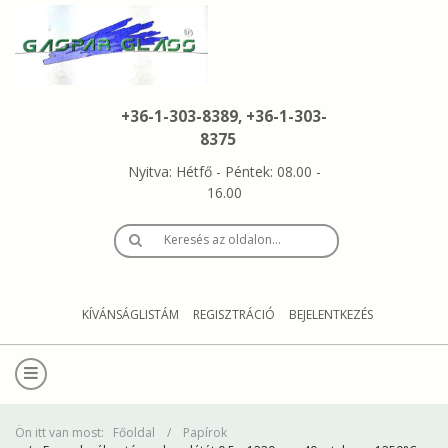
+36-1-303-8389, +36-1-303-
8375
Nyitva: Hétfő - Péntek: 08.00 -
16.00
Keresés az oldalon…
KÍVÁNSÁGLISTÁM
REGISZTRÁCIÓ
BEJELENTKEZÉS
Ön itt van most:
Főoldal
Papírok