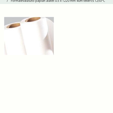
Formaleválasztó paplan alátét 0.5 x 1220 mm 40m tekercs 1250°C