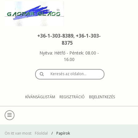
+36-1-303-8389, +36-1-303-
8375
Nyitva: Hétfő - Péntek: 08.00 -
16.00
Keresés az oldalon…
KÍVÁNSÁGLISTÁM
REGISZTRÁCIÓ
BEJELENTKEZÉS
Ön itt van most:
Főoldal
Papírok