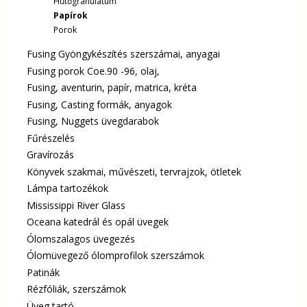
Hűtőgranulátum
Papírok
Porok
Fusing Gyöngykészítés szerszámai, anyagai
Fusing porok Coe.90 -96, olaj,
Fusing, aventurin, papír, matrica, kréta
Fusing, Casting formák, anyagok
Fusing, Nuggets üvegdarabok
Fűrészelés
Gravírozás
Könyvek szakmai, művészeti, tervrajzok, ötletek
Lámpa tartozékok
Mississippi River Glass
Oceana katedrál és opál üvegek
Ólomszalagos üvegezés
Ólomüvegező ólomprofilok szerszámok
Patinák
Rézfóliák, szerszámok
Üveg tartó