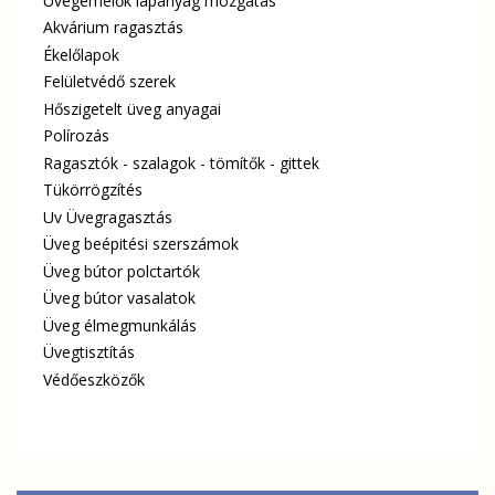
Üvegemelők lapanyag mozgatás
Akvárium ragasztás
Ékelőlapok
Felületvédő szerek
Hőszigetelt üveg anyagai
Polírozás
Ragasztók - szalagok - tömítők - gittek
Tükörrögzítés
Uv Üvegragasztás
Üveg beépitési szerszámok
Üveg bútor polctartók
Üveg bútor vasalatok
Üveg élmegmunkálás
Üvegtisztítás
Védőeszközők