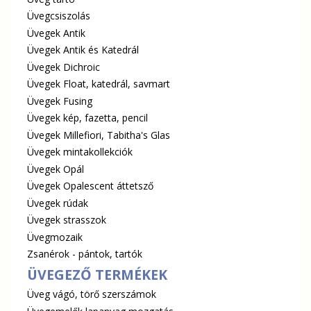
Üvegcsiszolás
Üvegek Antik
Üvegek Antik és Katedrál
Üvegek Dichroic
Üvegek Float, katedrál, savmart
Üvegek Fusing
Üvegek kép, fazetta, pencil
Üvegek Millefiori, Tabitha's Glas
Üvegek mintakollekciók
Üvegek Opál
Üvegek Opalescent áttetsző
Üvegek rúdak
Üvegek strasszok
Üvegmozaik
Zsanérok - pántok, tartók
ÜVEGEZŐ TERMÉKEK
Üveg vágó, törő szerszámok