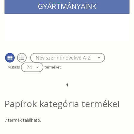
GYÁRTMÁNYAINK
Mutass
terméket
1
Papírok
kategória termékei
7 termék található.