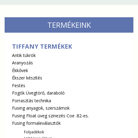
TERMÉKEINK
TIFFANY TERMÉKEK
Antik tükrök
Aranyozás
Ékkővek
Ékszer készítés
Festés
Fogók Üvegtörő, daraboló
Forrasztás technika
Fusing anyagok, szerszámok
Fusing Float üveg szinezés Coe .82-es.
Fusing formaleválasztók
Folyadékok