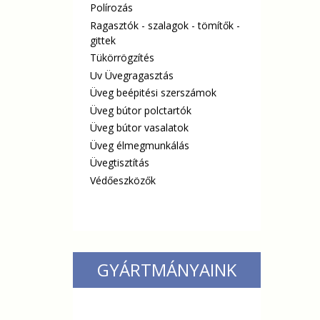
Polírozás
Ragasztók - szalagok - tömítők -
gittek
Tükörrögzítés
Uv Üvegragasztás
Üveg beépitési szerszámok
Üveg bútor polctartók
Üveg bútor vasalatok
Üveg élmegmunkálás
Üvegtisztítás
Védőeszközők
GYÁRTMÁNYAINK