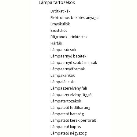
Lámpa tartozékok
Drótkatikák
Elektromos bekötés anyagai
Ernyőküllők
Ezüstdrót
Filigránok - cinktestek
Hárfák
Lámpacsúcsok
Lámpaernyő betétek
Lámpaernyő szabásminták
Lámpaernyőformák
Lámpakarikák
Lámpaláncok
Lámpaszerelvény fali
Lámpaszerelvény függő
Lámpatartozékok
Lámpatető fedőharang
Lámpatető hatszög
Lámpatető kerek perforált
Lámpatető kúpos
Lámpatető négyszög