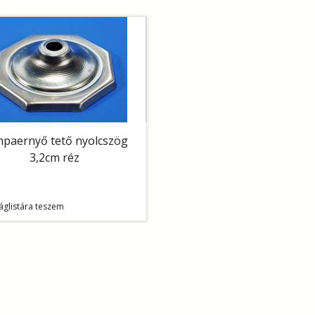
paernyő tető nyolcszög
3,2cm réz
áglistára teszem