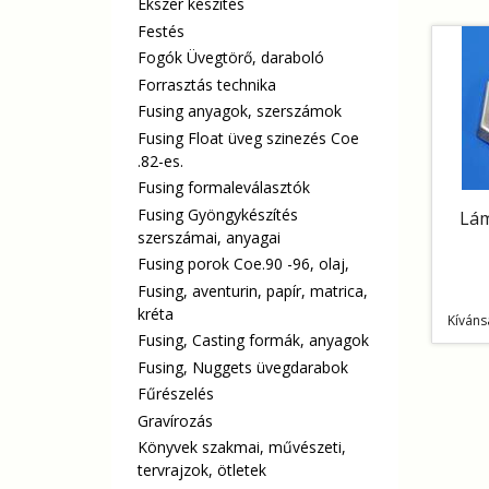
Ékszer készítés
Festés
Fogók Üvegtörő, daraboló
Forrasztás technika
Fusing anyagok, szerszámok
Fusing Float üveg szinezés Coe
.82-es.
Fusing formaleválasztók
Fusing Gyöngykészítés
Lám
szerszámai, anyagai
Fusing porok Coe.90 -96, olaj,
Fusing, aventurin, papír, matrica,
kréta
Kíváns
Fusing, Casting formák, anyagok
Fusing, Nuggets üvegdarabok
Fűrészelés
Gravírozás
Könyvek szakmai, művészeti,
tervrajzok, ötletek