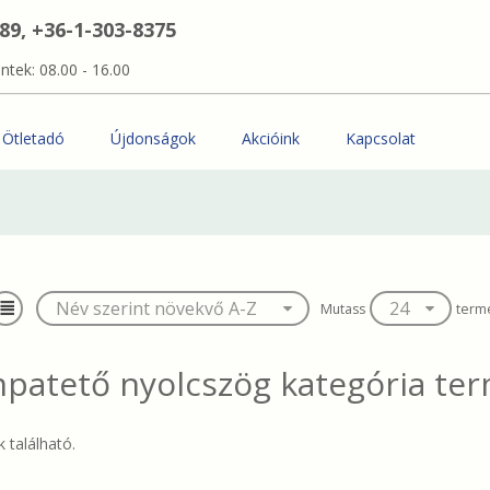
389, +36-1-303-8375
ntek: 08.00 - 16.00
Ötletadó
Újdonságok
Akcióink
Kapcsolat
Mutass
term
patető nyolcszög
kategória ter
 található.