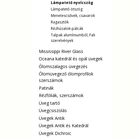
Lámpatető nyolcszög
Lámpatető ötszög
Menetescsővek, csavarok
Ragasztók
Rézhúzalok-pálcák
Talpak alumíniumból, Fali
szerelvények
Mississippi River Glass
Oceana katedrál és opál üvegek
Ólomszalagos üvegezés
Ólomüvegező ólomprofilok
szerszámok
Patinák
Rézfóliák, szerszámok
Üveg tartó
Üvegcsiszolás
Üvegek Antik
Üvegek Antik és Katedrál
Üvegek Dichroic