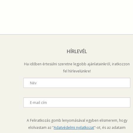
HÍRLEVÉL
Ha időben értesülni szeretne legjobb ajánlatainkról, iratkozzon
fel hírlevelünkre!
Név
E-mail cím
A Feliratkozás gomb lenyomásával egyben elismerem, hogy
elolvastam az "
Adatvédelmi nyilatkozat
"-ot, és az adataim