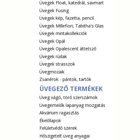
Üvegek Float, katedrál, savmart
Üvegek Fusing
Üvegek kép, fazetta, pencil
Üvegek Millefiori, Tabitha's Glas
Üvegek mintakollekciók
Üvegek Opál
Üvegek Opalescent áttetsző
Üvegek rúdak
Üvegek strasszok
Üvegmozaik
Zsanérok - pántok, tartók
ÜVEGEZŐ TERMÉKEK
Üveg vágó, törő szerszámok
Üvegemelők lapanyag mozgatás
Akvárium ragasztás
Ékelőlapok
Felületvédő szerek
Hőszigetelt üveg anyagai