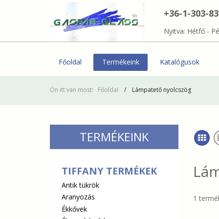
+36-1-303-8
Nyitva: Hétfő - Pé
Főoldal
Termékeink
Katalógusok
Ön itt van most:
Főoldal
Lámpatető nyolcszög
TERMÉKEINK
Lám
TIFFANY TERMÉKEK
Antik tükrök
Aranyozás
1 termék
Ékkővek