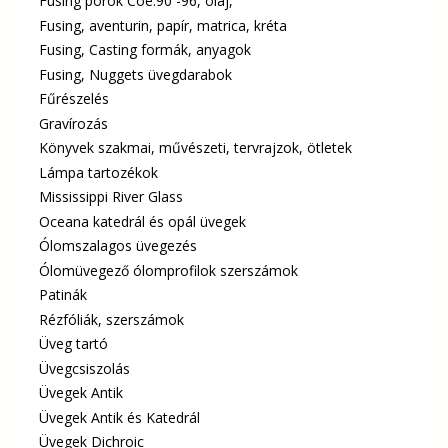
Fusing porok Coe.90 -96, olaj,
Fusing, aventurin, papír, matrica, kréta
Fusing, Casting formák, anyagok
Fusing, Nuggets üvegdarabok
Fűrészelés
Gravírozás
Könyvek szakmai, művészeti, tervrajzok, ötletek
Lámpa tartozékok
Mississippi River Glass
Oceana katedrál és opál üvegek
Ólomszalagos üvegezés
Ólomüvegező ólomprofilok szerszámok
Patinák
Rézfóliák, szerszámok
Üveg tartó
Üvegcsiszolás
Üvegek Antik
Üvegek Antik és Katedrál
Üvegek Dichroic