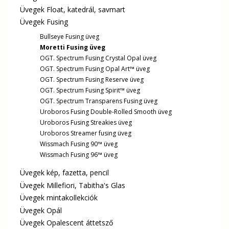
Üvegek Float, katedrál, savmart
Üvegek Fusing
Bullseye Fusing üveg
Moretti Fusing üveg
OGT. Spectrum Fusing Crystal Opal üveg
OGT. Spectrum Fusing Opal Art™ üveg
OGT. Spectrum Fusing Reserve üveg
OGT. Spectrum Fusing Spirit™ üveg
OGT. Spectrum Transparens Fusing üveg
Uroboros Fusing Double-Rolled Smooth üveg
Uroboros Fusing Streakies üveg
Uroboros Streamer fusing üveg
Wissmach Fusing 90™ üveg
Wissmach Fusing 96™ üveg
Üvegek kép, fazetta, pencil
Üvegek Millefiori, Tabitha's Glas
Üvegek mintakollekciók
Üvegek Opál
Üvegek Opalescent áttetsző