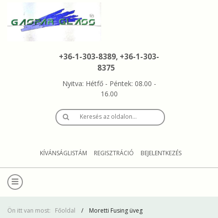
+36-1-303-8389, +36-1-303-
8375
Nyitva: Hétfő - Péntek: 08.00 -
16.00
Keresés az oldalon…
KÍVÁNSÁGLISTÁM
REGISZTRÁCIÓ
BEJELENTKEZÉS
Ön itt van most:
Főoldal
Moretti Fusing üveg