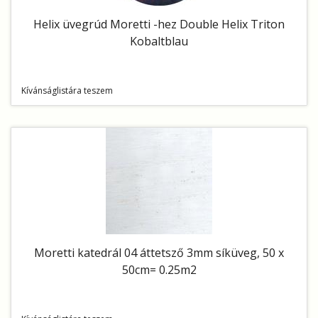
Helix üvegrúd Moretti -hez Double Helix Triton
Kobaltblau
Kívánságlistára teszem
Moretti katedrál 04 áttetsző 3mm síküveg, 50 x
50cm= 0.25m2