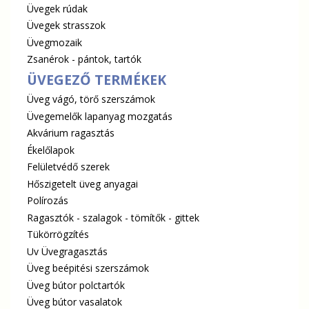
Üvegek rúdak
Üvegek strasszok
Üvegmozaik
Zsanérok - pántok, tartók
ÜVEGEZŐ TERMÉKEK
Üveg vágó, törő szerszámok
Üvegemelők lapanyag mozgatás
Akvárium ragasztás
Ékelőlapok
Felületvédő szerek
Hőszigetelt üveg anyagai
Polírozás
Ragasztók - szalagok - tömítők - gittek
Tükörrögzítés
Uv Üvegragasztás
Üveg beépitési szerszámok
Üveg bútor polctartók
Üveg bútor vasalatok