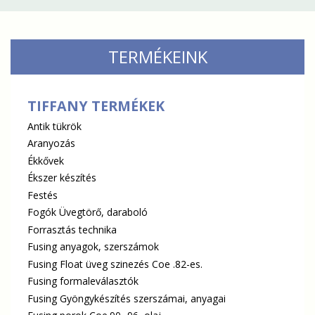
TERMÉKEINK
TIFFANY TERMÉKEK
Antik tükrök
Aranyozás
Ékkővek
Ékszer készítés
Festés
Fogók Üvegtörő, daraboló
Forrasztás technika
Fusing anyagok, szerszámok
Fusing Float üveg szinezés Coe .82-es.
Fusing formaleválasztók
Fusing Gyöngykészítés szerszámai, anyagai