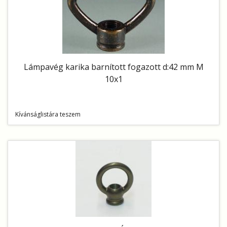
Lámpavég karika barnított fogazott d:42 mm M
10x1
Kívánságlistára teszem