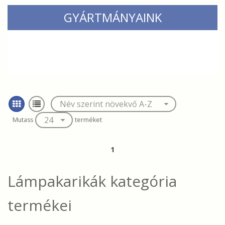
GYÁRTMÁNYAINK
Mutass
terméket
1
Lámpakarikák
kategória
termékei