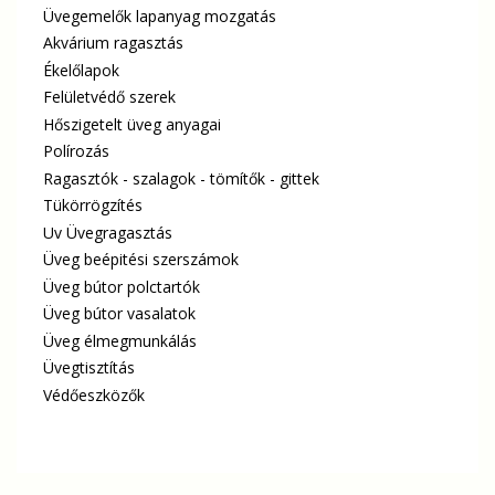
Üvegemelők lapanyag mozgatás
Akvárium ragasztás
Ékelőlapok
Felületvédő szerek
Hőszigetelt üveg anyagai
Polírozás
Ragasztók - szalagok - tömítők - gittek
Tükörrögzítés
Uv Üvegragasztás
Üveg beépitési szerszámok
Üveg bútor polctartók
Üveg bútor vasalatok
Üveg élmegmunkálás
Üvegtisztítás
Védőeszközők