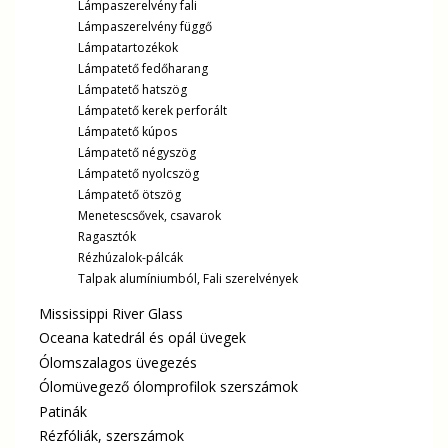
Lámpaszerelvény fali
Lámpaszerelvény függő
Lámpatartozékok
Lámpatető fedőharang
Lámpatető hatszög
Lámpatető kerek perforált
Lámpatető kúpos
Lámpatető négyszög
Lámpatető nyolcszög
Lámpatető ötszög
Menetescsővek, csavarok
Ragasztók
Rézhúzalok-pálcák
Talpak alumíniumból, Fali szerelvények
Mississippi River Glass
Oceana katedrál és opál üvegek
Ólomszalagos üvegezés
Ólomüvegező ólomprofilok szerszámok
Patinák
Rézfóliák, szerszámok