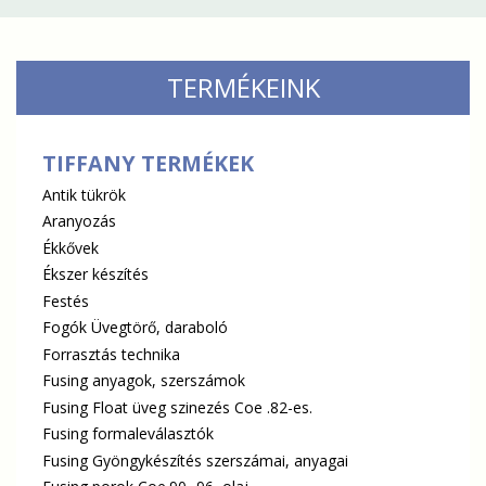
TERMÉKEINK
TIFFANY TERMÉKEK
Antik tükrök
Aranyozás
Ékkővek
Ékszer készítés
Festés
Fogók Üvegtörő, daraboló
Forrasztás technika
Fusing anyagok, szerszámok
Fusing Float üveg szinezés Coe .82-es.
Fusing formaleválasztók
Fusing Gyöngykészítés szerszámai, anyagai