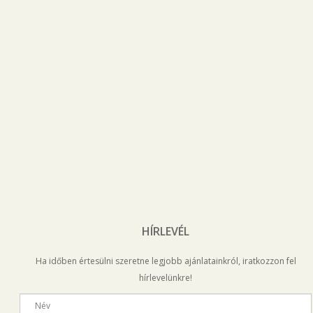
HÍRLEVÉL
Ha időben értesülni szeretne legjobb ajánlatainkról, iratkozzon fel
hírlevelünkre!
Név