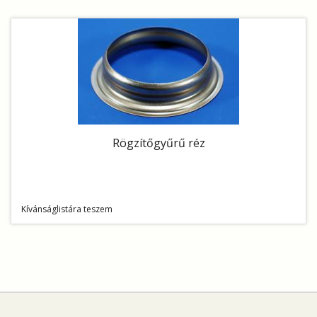
Rögzítőgyűrű réz
Kívánságlistára teszem