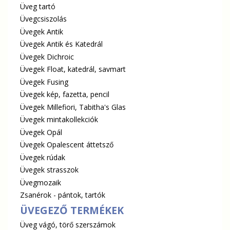
Üveg tartó
Üvegcsiszolás
Üvegek Antik
Üvegek Antik és Katedrál
Üvegek Dichroic
Üvegek Float, katedrál, savmart
Üvegek Fusing
Üvegek kép, fazetta, pencil
Üvegek Millefiori, Tabitha's Glas
Üvegek mintakollekciók
Üvegek Opál
Üvegek Opalescent áttetsző
Üvegek rúdak
Üvegek strasszok
Üvegmozaik
Zsanérok - pántok, tartók
ÜVEGEZŐ TERMÉKEK
Üveg vágó, törő szerszámok