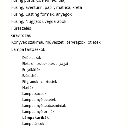
Fusing porok Coe.90 -96, olaj,
Fusing, aventurin, papír, matrica, kréta
Fusing, Casting formák, anyagok
Fusing, Nuggets üvegdarabok
Fűrészelés
Gravírozás
Könyvek szakmai, művészeti, tervrajzok, ötletek
Lámpa tartozékok
Drótkatikák
Elektromos bekötés anyagai
Ernyőküllők
Ezüstdrót
Filigránok - cinktestek
Hárfák
Lámpacsúcsok
Lámpaernyő betétek
Lámpaernyő szabásminták
Lámpaernyőformák
Lámpakarikák
Lámpaláncok