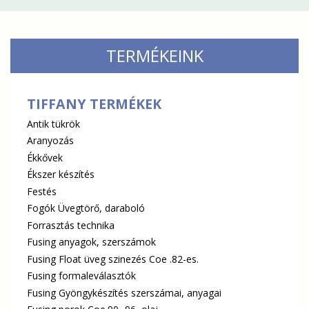
TERMÉKEINK
TIFFANY TERMÉKEK
Antik tükrök
Aranyozás
Ékkővek
Ékszer készítés
Festés
Fogók Üvegtörő, daraboló
Forrasztás technika
Fusing anyagok, szerszámok
Fusing Float üveg szinezés Coe .82-es.
Fusing formaleválasztók
Fusing Gyöngykészítés szerszámai, anyagai