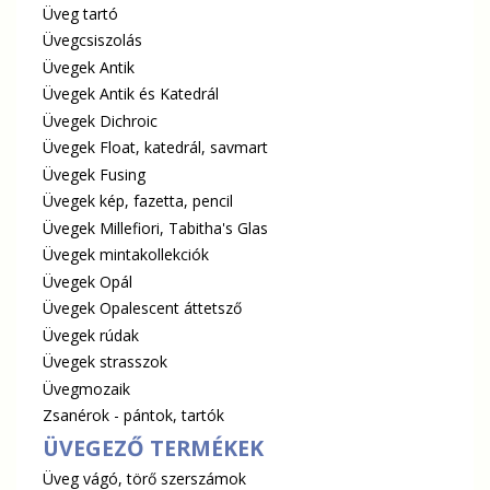
Üveg tartó
Üvegcsiszolás
Üvegek Antik
Üvegek Antik és Katedrál
Üvegek Dichroic
Üvegek Float, katedrál, savmart
Üvegek Fusing
Üvegek kép, fazetta, pencil
Üvegek Millefiori, Tabitha's Glas
Üvegek mintakollekciók
Üvegek Opál
Üvegek Opalescent áttetsző
Üvegek rúdak
Üvegek strasszok
Üvegmozaik
Zsanérok - pántok, tartók
ÜVEGEZŐ TERMÉKEK
Üveg vágó, törő szerszámok