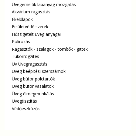
Üvegemelők lapanyag mozgatás
Akvárium ragasztás
Ékelőlapok
Felületvédő szerek
Hőszigetelt üveg anyagai
Polírozás
Ragasztók - szalagok - tömítők - gittek
Tükörrögzítés
Uv Üvegragasztás
Üveg beépitési szerszámok
Üveg bútor polctartók
Üveg bútor vasalatok
Üveg élmegmunkálás
Üvegtisztítás
Védőeszközők