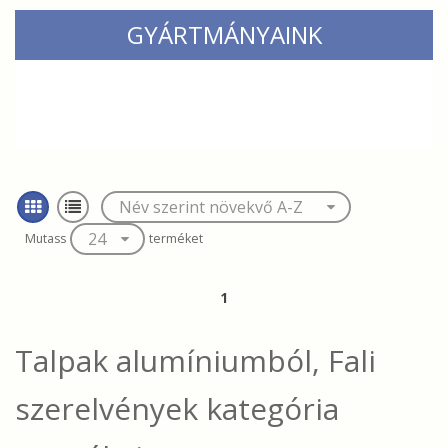
GYÁRTMÁNYAINK
Mutass
terméket
1
Talpak alumíniumból, Fali
szerelvények
kategória