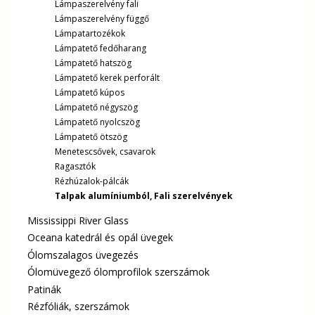
Lámpaszerelvény fali
Lámpaszerelvény függő
Lámpatartozékok
Lámpatető fedőharang
Lámpatető hatszög
Lámpatető kerek perforált
Lámpatető kúpos
Lámpatető négyszög
Lámpatető nyolcszög
Lámpatető ötszög
Menetescsővek, csavarok
Ragasztók
Rézhúzalok-pálcák
Talpak alumíniumból, Fali szerelvények
Mississippi River Glass
Oceana katedrál és opál üvegek
Ólomszalagos üvegezés
Ólomüvegező ólomprofilok szerszámok
Patinák
Rézfóliák, szerszámok