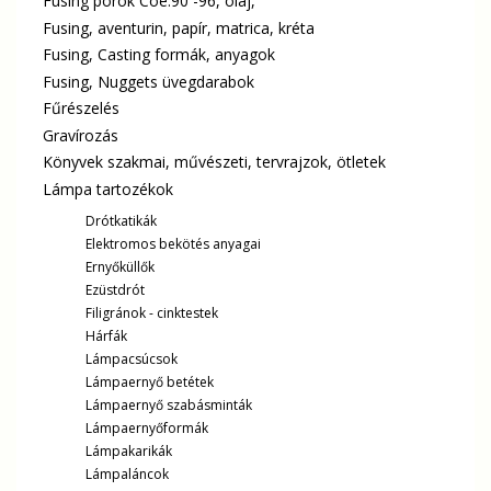
Fusing porok Coe.90 -96, olaj,
Fusing, aventurin, papír, matrica, kréta
Fusing, Casting formák, anyagok
Fusing, Nuggets üvegdarabok
Fűrészelés
Gravírozás
Könyvek szakmai, művészeti, tervrajzok, ötletek
Lámpa tartozékok
Drótkatikák
Elektromos bekötés anyagai
Ernyőküllők
Ezüstdrót
Filigránok - cinktestek
Hárfák
Lámpacsúcsok
Lámpaernyő betétek
Lámpaernyő szabásminták
Lámpaernyőformák
Lámpakarikák
Lámpaláncok