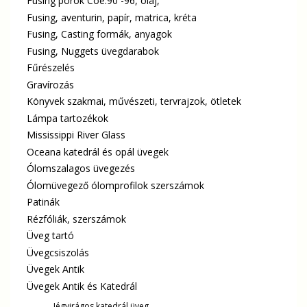
Fusing porok Coe.90 -96, olaj,
Fusing, aventurin, papír, matrica, kréta
Fusing, Casting formák, anyagok
Fusing, Nuggets üvegdarabok
Fűrészelés
Gravírozás
Könyvek szakmai, művészeti, tervrajzok, ötletek
Lámpa tartozékok
Mississippi River Glass
Oceana katedrál és opál üvegek
Ólomszalagos üvegezés
Ólomüvegező ólomprofilok szerszámok
Patinák
Rézfóliák, szerszámok
Üveg tartó
Üvegcsiszolás
Üvegek Antik
Üvegek Antik és Katedrál
Jégvirágos katedrál üveg