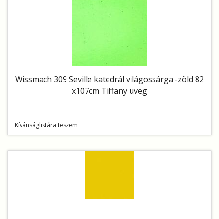
Wissmach 309 Seville katedrál világossárga -zöld 82
x107cm Tiffany üveg
Kívánságlistára teszem