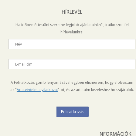
HÍRLEVÉL
Ha időben értesülni szeretne legjobb ajánlatainkról, iratkozzon fel
hírlevelünkre!
Név
E-mail cím
A Feliratkozás gomb lenyomásával egyben elismerem, hogy elolvastam
az "
Adatvédelmi nyilatkozat
"-ot, és az adataim kezeléshez hozzájárulok.
INFORMÁCIÓK