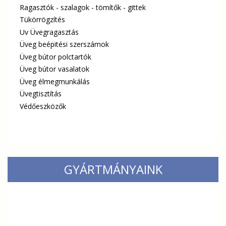
Ragasztók - szalagok - tömítők - gittek
Tükörrögzítés
Uv Üvegragasztás
Üveg beépitési szerszámok
Üveg bútor polctartók
Üveg bútor vasalatok
Üveg élmegmunkálás
Üvegtisztítás
Védőeszközők
GYÁRTMÁNYAINK