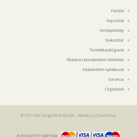
Főoldal
Kapcsolat
Honlaptérkép
Szakszótár
Termékkatalógusok
Általános kereskedelmi feltételek
Adatvédelmi nyilatkozat
Garancia
Cégadatok
© 2015 GM Üvegezők Boltja Kft. - Minden jog fenntartva.
ELFOGADOTT KÁRTYÁK