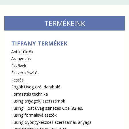
TERMÉKEINK
TIFFANY TERMÉKEK
Antik tükrök
Aranyozás
Ékkővek
Ékszer készítés
Festés
Fogók Üvegtörő, daraboló
Forrasztás technika
Fusing anyagok, szerszámok
Fusing Float üveg szinezés Coe .82-es.
Fusing formaleválasztók
Fusing Gyöngykészítés szerszámai, anyagai