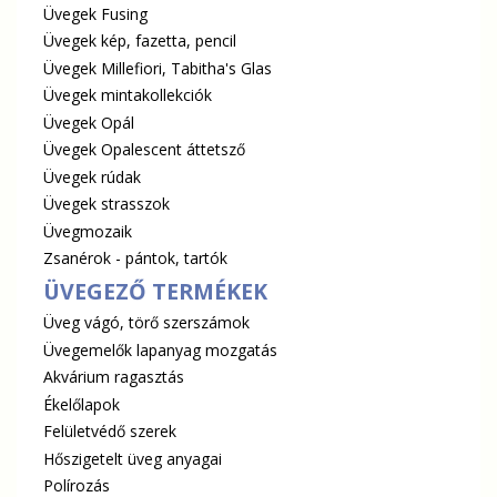
Üvegek Fusing
Üvegek kép, fazetta, pencil
Üvegek Millefiori, Tabitha's Glas
Üvegek mintakollekciók
Üvegek Opál
Üvegek Opalescent áttetsző
Üvegek rúdak
Üvegek strasszok
Üvegmozaik
Zsanérok - pántok, tartók
ÜVEGEZŐ TERMÉKEK
Üveg vágó, törő szerszámok
Üvegemelők lapanyag mozgatás
Akvárium ragasztás
Ékelőlapok
Felületvédő szerek
Hőszigetelt üveg anyagai
Polírozás