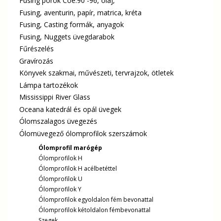
Fusing porok Coe.90 -96, olaj,
Fusing, aventurin, papír, matrica, kréta
Fusing, Casting formák, anyagok
Fusing, Nuggets üvegdarabok
Fűrészelés
Gravírozás
Könyvek szakmai, művészeti, tervrajzok, ötletek
Lámpa tartozékok
Mississippi River Glass
Oceana katedrál és opál üvegek
Ólomszalagos üvegezés
Ólomüvegező ólomprofilok szerszámok
Ólomprofil marógép
Ólomprofilok H
Ólomprofilok H acélbetéttel
Ólomprofilok U
Ólomprofilok Y
Ólomprofilok egyoldalon fém bevonattal
Ólomprofilok kétoldalon fémbevonattal
Szegek