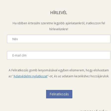
HÍRLEVÉL
Ha időben értesülni szeretne legjobb ajánlatainkról, iratkozzon fel
hírlevelünkre!
Név
E-mail cím
A Feliratkozás gomb lenyomásával egyben elismerem, hogy elolvastam
az "
Adatvédelmi nyilatkozat
"-ot, és az adataim kezeléshez hozzájárulok.