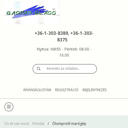
+36-1-303-8389, +36-1-303-
8375
Nyitva: Hétfő - Péntek: 08.00 -
16.00
Keresés az oldalon…
KÍVÁNSÁGLISTÁM
REGISZTRÁCIÓ
BEJELENTKEZÉS
Ön itt van most:
Főoldal
Ólomprofil marógép