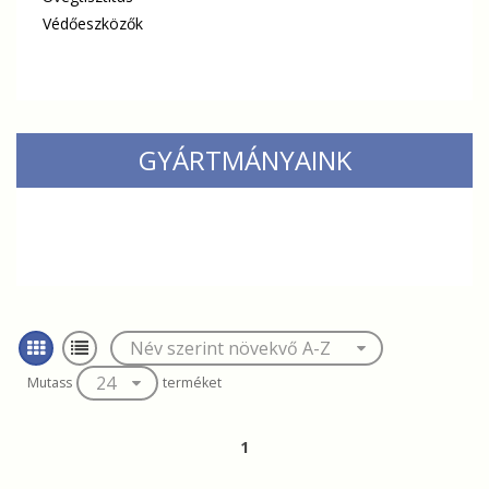
Védőeszközők
GYÁRTMÁNYAINK
Mutass
terméket
1