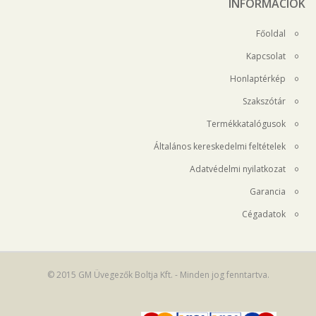
INFORMÁCIÓK
Főoldal
Kapcsolat
Honlaptérkép
Szakszótár
Termékkatalógusok
Általános kereskedelmi feltételek
Adatvédelmi nyilatkozat
Garancia
Cégadatok
© 2015 GM Üvegezők Boltja Kft. - Minden jog fenntartva.