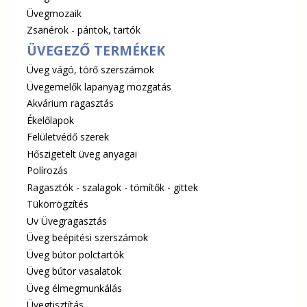
Üvegmozaik
Zsanérok - pántok, tartók
ÜVEGEZŐ TERMÉKEK
Üveg vágó, törő szerszámok
Üvegemelők lapanyag mozgatás
Akvárium ragasztás
Ékelőlapok
Felületvédő szerek
Hőszigetelt üveg anyagai
Polírozás
Ragasztók - szalagok - tömítők - gittek
Tükörrögzítés
Uv Üvegragasztás
Üveg beépitési szerszámok
Üveg bútor polctartók
Üveg bútor vasalatok
Üveg élmegmunkálás
Üvegtisztítás