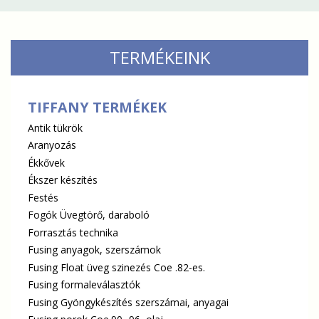
TERMÉKEINK
TIFFANY TERMÉKEK
Antik tükrök
Aranyozás
Ékkővek
Ékszer készítés
Festés
Fogók Üvegtörő, daraboló
Forrasztás technika
Fusing anyagok, szerszámok
Fusing Float üveg szinezés Coe .82-es.
Fusing formaleválasztók
Fusing Gyöngykészítés szerszámai, anyagai