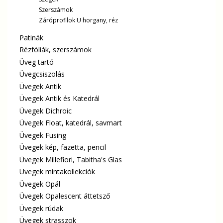
Szerszámok
Záróprofilok U horgany, réz
Patinák
Rézfóliák, szerszámok
Üveg tartó
Üvegcsiszolás
Üvegek Antik
Üvegek Antik és Katedrál
Üvegek Dichroic
Üvegek Float, katedrál, savmart
Üvegek Fusing
Üvegek kép, fazetta, pencil
Üvegek Millefiori, Tabitha's Glas
Üvegek mintakollekciók
Üvegek Opál
Üvegek Opalescent áttetsző
Üvegek rúdak
Üvegek strasszok