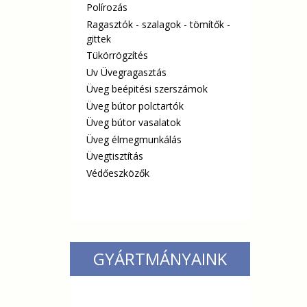
Polírozás
Ragasztók - szalagok - tömítők -
gittek
Tükörrögzítés
Uv Üvegragasztás
Üveg beépitési szerszámok
Üveg bútor polctartók
Üveg bútor vasalatok
Üveg élmegmunkálás
Üvegtisztítás
Védőeszközők
GYÁRTMÁNYAINK