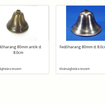
dőharang 80mm antik d:
Fedőharang 80mm d: 8.0c
8.0cm
áglistára teszem
Kívánságlistára teszem