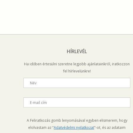
HÍRLEVÉL
Ha időben értesülni szeretne legjobb ajánlatainkról, iratkozzon
fel hírlevelünkre!
Név
E-mail cím
A Feliratkozás gomb lenyomásával egyben elismerem, hogy
elolvastam az "
Adatvédelmi nyilatkozat
"-ot, és az adataim