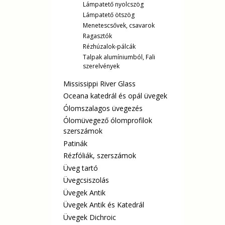
Lámpatető nyolcszög
Lámpatető ötszög
Menetescsővek, csavarok
Ragasztók
Rézhúzalok-pálcák
Talpak alumíniumból, Fali
szerelvények
Mississippi River Glass
Oceana katedrál és opál üvegek
Ólomszalagos üvegezés
Ólomüvegező ólomprofilok
szerszámok
Patinák
Rézfóliák, szerszámok
Üveg tartó
Üvegcsiszolás
Üvegek Antik
Üvegek Antik és Katedrál
Üvegek Dichroic