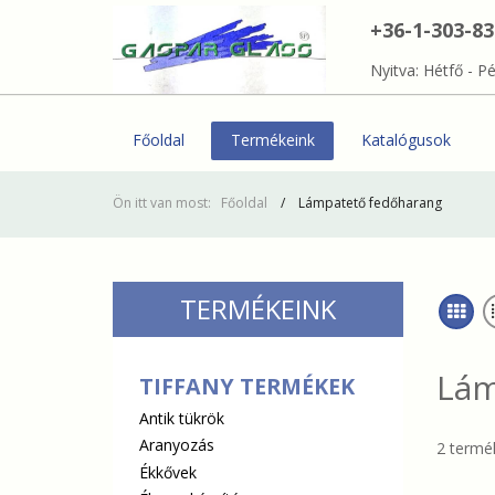
+36-1-303-8
Nyitva: Hétfő - Pé
Főoldal
Termékeink
Katalógusok
Ön itt van most:
Főoldal
Lámpatető fedőharang
TERMÉKEINK
Lám
TIFFANY TERMÉKEK
Antik tükrök
Aranyozás
2 termék
Ékkővek