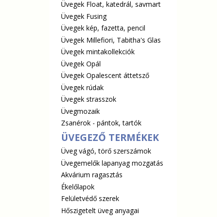
Üvegek Float, katedrál, savmart
Üvegek Fusing
Üvegek kép, fazetta, pencil
Üvegek Millefiori, Tabitha's Glas
Üvegek mintakollekciók
Üvegek Opál
Üvegek Opalescent áttetsző
Üvegek rúdak
Üvegek strasszok
Üvegmozaik
Zsanérok - pántok, tartók
ÜVEGEZŐ TERMÉKEK
Üveg vágó, törő szerszámok
Üvegemelők lapanyag mozgatás
Akvárium ragasztás
Ékelőlapok
Felületvédő szerek
Hőszigetelt üveg anyagai