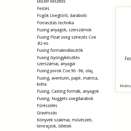
Ékszer készítés
Festés
Fogók Üvegtörő, daraboló
Forrasztás technika
Fusing anyagok, szerszámok
Fusing Float üveg szinezés Coe
.82-es.
Fusing formaleválasztók
Fusing Gyöngykészítés
Fe
szerszámai, anyagai
Fusing porok Coe.90 -96, olaj,
Fusing, aventurin, papír, matrica,
kréta
Kíváns
Fusing, Casting formák, anyagok
Fusing, Nuggets üvegdarabok
Fűrészelés
Gravírozás
Könyvek szakmai, művészeti,
tervrajzok, ötletek