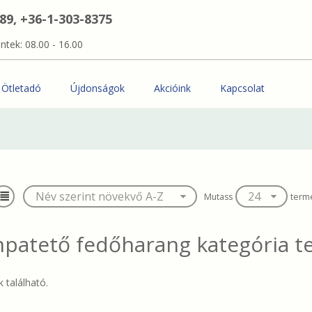
389, +36-1-303-8375
ntek: 08.00 - 16.00
Ötletadó
Újdonságok
Akcióink
Kapcsolat
Mutass
term
patető fedőharang
kategória t
 található.