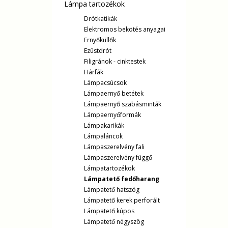
Lámpa tartozékok
Drótkatikák
Elektromos bekötés anyagai
Ernyőküllők
Ezüstdrót
Filigránok - cinktestek
Hárfák
Lámpacsúcsok
Lámpaernyő betétek
Lámpaernyő szabásminták
Lámpaernyőformák
Lámpakarikák
Lámpaláncok
Lámpaszerelvény fali
Lámpaszerelvény függő
Lámpatartozékok
Lámpatető fedőharang
Lámpatető hatszög
Lámpatető kerek perforált
Lámpatető kúpos
Lámpatető négyszög