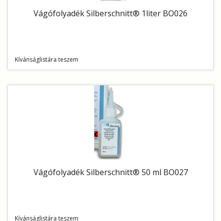
Vágófolyadék Silberschnitt® 1liter BO026
Kívánságlistára teszem
Vágófolyadék Silberschnitt® 50 ml BO027
Kívánságlistára teszem