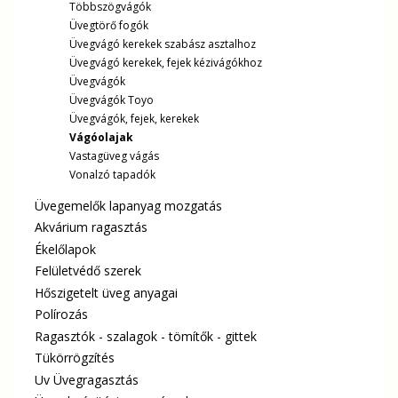
Többszögvágók
Üvegtörő fogók
Üvegvágó kerekek szabász asztalhoz
Üvegvágó kerekek, fejek kézivágókhoz
Üvegvágók
Üvegvágók Toyo
Üvegvágók, fejek, kerekek
Vágóolajak
Vastagüveg vágás
Vonalzó tapadók
Üvegemelők lapanyag mozgatás
Akvárium ragasztás
Ékelőlapok
Felületvédő szerek
Hőszigetelt üveg anyagai
Polírozás
Ragasztók - szalagok - tömítők - gittek
Tükörrögzítés
Uv Üvegragasztás