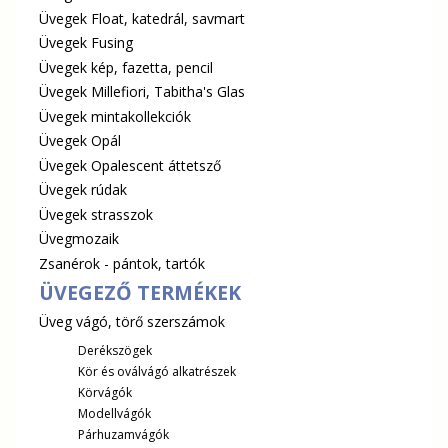
Üvegek Float, katedrál, savmart
Üvegek Fusing
Üvegek kép, fazetta, pencil
Üvegek Millefiori, Tabitha's Glas
Üvegek mintakollekciók
Üvegek Opál
Üvegek Opalescent áttetsző
Üvegek rúdak
Üvegek strasszok
Üvegmozaik
Zsanérok - pántok, tartók
ÜVEGEZŐ TERMÉKEK
Üveg vágó, törő szerszámok
Derékszögek
Kör és oválvágó alkatrészek
Körvágók
Modellvágók
Párhuzamvágók