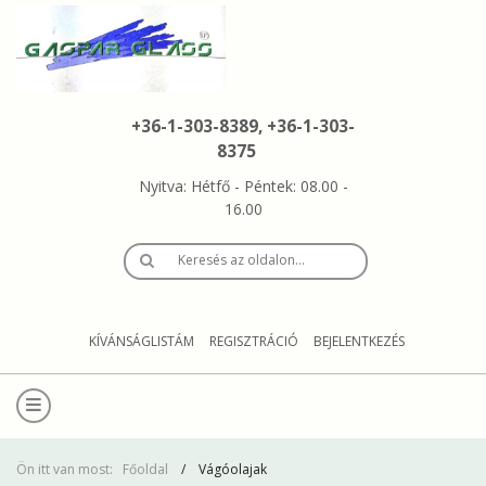
+36-1-303-8389, +36-1-303-
8375
Nyitva: Hétfő - Péntek: 08.00 -
16.00
Keresés az oldalon…
KÍVÁNSÁGLISTÁM
REGISZTRÁCIÓ
BEJELENTKEZÉS
Ön itt van most:
Főoldal
Vágóolajak