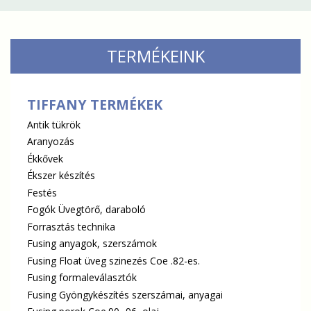
TERMÉKEINK
TIFFANY TERMÉKEK
Antik tükrök
Aranyozás
Ékkővek
Ékszer készítés
Festés
Fogók Üvegtörő, daraboló
Forrasztás technika
Fusing anyagok, szerszámok
Fusing Float üveg szinezés Coe .82-es.
Fusing formaleválasztók
Fusing Gyöngykészítés szerszámai, anyagai