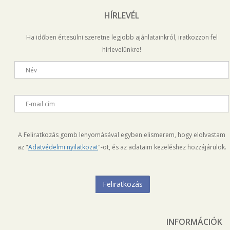
HÍRLEVÉL
Ha időben értesülni szeretne legjobb ajánlatainkról, iratkozzon fel
hírlevelünkre!
Név
E-mail cím
A Feliratkozás gomb lenyomásával egyben elismerem, hogy elolvastam
az "
Adatvédelmi nyilatkozat
"-ot, és az adataim kezeléshez hozzájárulok.
INFORMÁCIÓK