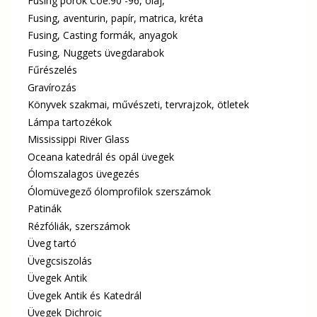
Fusing porok Coe.90 -96, olaj,
Fusing, aventurin, papír, matrica, kréta
Fusing, Casting formák, anyagok
Fusing, Nuggets üvegdarabok
Fűrészelés
Gravírozás
Könyvek szakmai, művészeti, tervrajzok, ötletek
Lámpa tartozékok
Mississippi River Glass
Oceana katedrál és opál üvegek
Ólomszalagos üvegezés
Ólomüvegező ólomprofilok szerszámok
Patinák
Rézfóliák, szerszámok
Üveg tartó
Üvegcsiszolás
Üvegek Antik
Üvegek Antik és Katedrál
Üvegek Dichroic