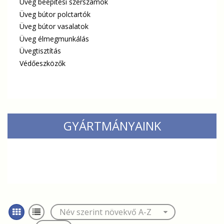
Üveg beépitési szerszámok
Üveg bútor polctartók
Üveg bútor vasalatok
Üveg élmegmunkálás
Üvegtisztítás
Védőeszközők
GYÁRTMÁNYAINK