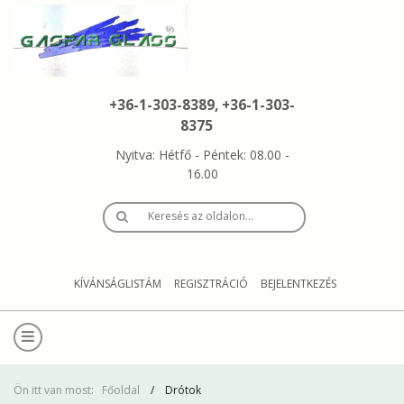
+36-1-303-8389, +36-1-303-
8375
Nyitva: Hétfő - Péntek: 08.00 -
16.00
Keresés az oldalon…
KÍVÁNSÁGLISTÁM
REGISZTRÁCIÓ
BEJELENTKEZÉS
Ön itt van most:
Főoldal
Drótok