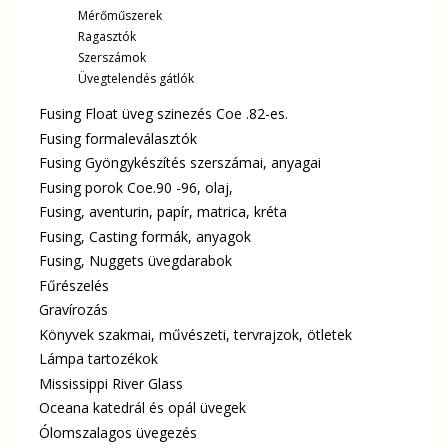
Mérőműszerek
Ragasztók
Szerszámok
Üvegtelendés gátlók
Fusing Float üveg szinezés Coe .82-es.
Fusing formaleválasztók
Fusing Gyöngykészítés szerszámai, anyagai
Fusing porok Coe.90 -96, olaj,
Fusing, aventurin, papír, matrica, kréta
Fusing, Casting formák, anyagok
Fusing, Nuggets üvegdarabok
Fűrészelés
Gravírozás
Könyvek szakmai, művészeti, tervrajzok, ötletek
Lámpa tartozékok
Mississippi River Glass
Oceana katedrál és opál üvegek
Ólomszalagos üvegezés