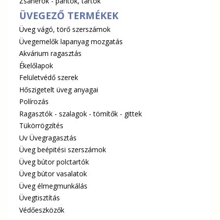
Zsanérok - pántok, tartók
ÜVEGEZŐ TERMÉKEK
Üveg vágó, törő szerszámok
Üvegemelők lapanyag mozgatás
Akvárium ragasztás
Ékelőlapok
Felületvédő szerek
Hőszigetelt üveg anyagai
Polírozás
Ragasztók - szalagok - tömítők - gittek
Tükörrögzítés
Uv Üvegragasztás
Üveg beépitési szerszámok
Üveg bútor polctartók
Üveg bútor vasalatok
Üveg élmegmunkálás
Üvegtisztítás
Védőeszközők