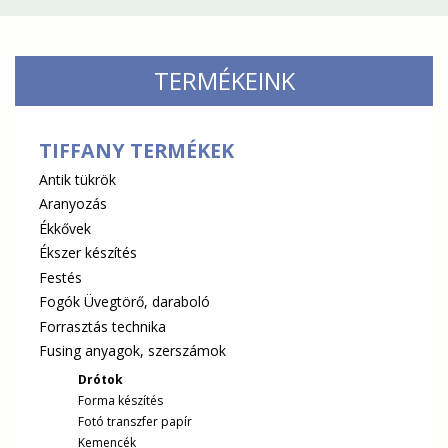
TERMÉKEINK
TIFFANY TERMÉKEK
Antik tükrök
Aranyozás
Ékkővek
Ékszer készítés
Festés
Fogók Üvegtörő, daraboló
Forrasztás technika
Fusing anyagok, szerszámok
Drótok
Forma készítés
Fotó transzfer papír
Kemencék