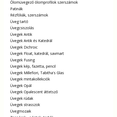
Ólomüvegező ólomprofilok szerszámok
Patinák
Rézfóliák, szerszámok
Üveg tartó
Üvegcsiszolás
Üvegek Antik
Üvegek Antik és Katedrál
Üvegek Dichroic
Üvegek Float, katedrál, savmart
Üvegek Fusing
Üvegek kép, fazetta, pencil
Üvegek Millefiori, Tabitha's Glas
Üvegek mintakollekciók
Üvegek Opál
Üvegek Opalescent áttetsző
Üvegek rúdak
Üvegek strasszok
Üvegmozaik