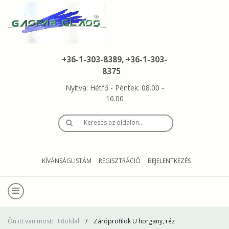
+36-1-303-8389, +36-1-303-
8375
Nyitva: Hétfő - Péntek: 08.00 -
16.00
Keresés az oldalon…
KÍVÁNSÁGLISTÁM
REGISZTRÁCIÓ
BEJELENTKEZÉS
Ön itt van most:
Főoldal
Záróprofilok U horgany, réz