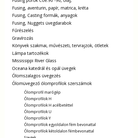
Fusing porok Coe.90 -96, olaj,
Fusing, aventurin, papír, matrica, kréta
Fusing, Casting formák, anyagok
Fusing, Nuggets üvegdarabok
Fűrészelés
Gravírozás
Könyvek szakmai, művészeti, tervrajzok, ötletek
Lámpa tartozékok
Mississippi River Glass
Oceana katedrál és opál üvegek
Ólomszalagos üvegezés
Ólomüvegező ólomprofilok szerszámok
Ólomprofil marógép
Ólomprofilok H
Ólomprofilok H acélbetéttel
Ólomprofilok U
Ólomprofilok Y
Ólomprofilok egyoldalon fém bevonattal
Ólomprofilok kétoldalon fémbevonattal
Szegek