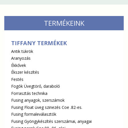
TERMÉKEINK
TIFFANY TERMÉKEK
Antik tükrök
Aranyozás
Ékkővek
Ékszer készítés
Festés
Fogók Üvegtörő, daraboló
Forrasztás technika
Fusing anyagok, szerszámok
Fusing Float üveg szinezés Coe .82-es.
Fusing formaleválasztók
Fusing Gyöngykészítés szerszámai, anyagai