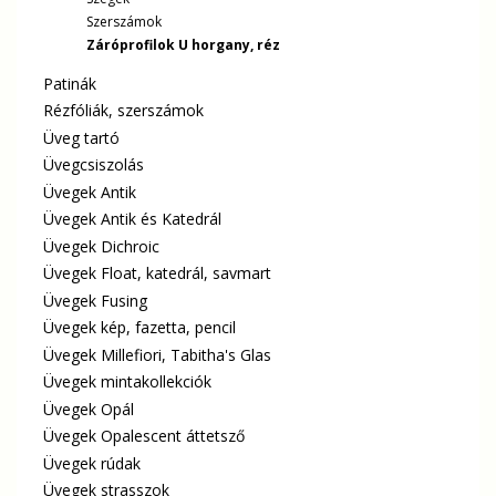
Szerszámok
Záróprofilok U horgany, réz
Patinák
Rézfóliák, szerszámok
Üveg tartó
Üvegcsiszolás
Üvegek Antik
Üvegek Antik és Katedrál
Üvegek Dichroic
Üvegek Float, katedrál, savmart
Üvegek Fusing
Üvegek kép, fazetta, pencil
Üvegek Millefiori, Tabitha's Glas
Üvegek mintakollekciók
Üvegek Opál
Üvegek Opalescent áttetsző
Üvegek rúdak
Üvegek strasszok