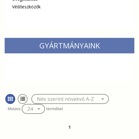
Védőeszközők
GYÁRTMÁNYAINK
Mutass
terméket
1