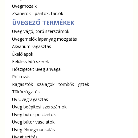
Üvegmozaik
Zsanérok - pántok, tartók
ÜVEGEZŐ TERMÉKEK
Üveg vágó, törő szerszámok
Üvegemelők lapanyag mozgatás
Akvárium ragasztás
Ékelőlapok
Felületvédő szerek
Hőszigetelt üveg anyagai
Polírozás
Ragasztók - szalagok - tömítők - gittek
Tükörrögzítés
Uv Üvegragasztás
Üveg beépitési szerszámok
Üveg bútor polctartók
Üveg bútor vasalatok
Üveg élmegmunkálás
Üvegtisztítás