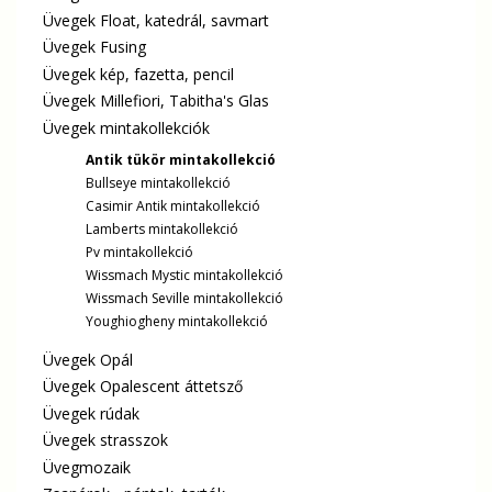
Üvegek Float, katedrál, savmart
Üvegek Fusing
Üvegek kép, fazetta, pencil
Üvegek Millefiori, Tabitha's Glas
Üvegek mintakollekciók
Antik tükör mintakollekció
Bullseye mintakollekció
Casimir Antik mintakollekció
Lamberts mintakollekció
Pv mintakollekció
Wissmach Mystic mintakollekció
Wissmach Seville mintakollekció
Youghiogheny mintakollekció
Üvegek Opál
Üvegek Opalescent áttetsző
Üvegek rúdak
Üvegek strasszok
Üvegmozaik