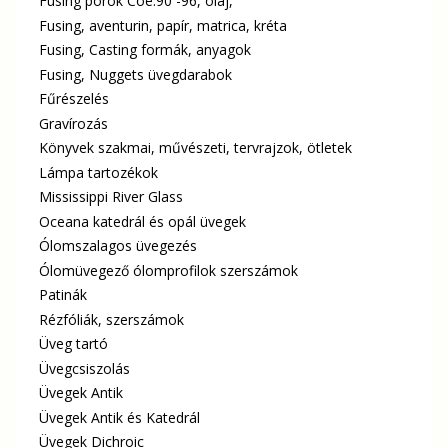
Fusing porok Coe.90 -96, olaj,
Fusing, aventurin, papír, matrica, kréta
Fusing, Casting formák, anyagok
Fusing, Nuggets üvegdarabok
Fűrészelés
Gravírozás
Könyvek szakmai, művészeti, tervrajzok, ötletek
Lámpa tartozékok
Mississippi River Glass
Oceana katedrál és opál üvegek
Ólomszalagos üvegezés
Ólomüvegező ólomprofilok szerszámok
Patinák
Rézfóliák, szerszámok
Üveg tartó
Üvegcsiszolás
Üvegek Antik
Üvegek Antik és Katedrál
Üvegek Dichroic