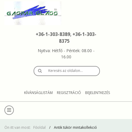
+36-1-303-8389, +36-1-303-
8375
Nyitva: Hétfő - Péntek: 08.00 -
16.00
Keresés az oldalon…
KÍVÁNSÁGLISTÁM
REGISZTRÁCIÓ
BEJELENTKEZÉS
Ön itt van most:
Főoldal
Antik tükör mintakollekció