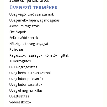
Zsanérok - pántok, tartók
ÜVEGEZŐ TERMÉKEK
Üveg vágó, törő szerszámok
Üvegemelők lapanyag mozgatás
Akvárium ragasztás
Ékelőlapok
Felületvédő szerek
Hőszigetelt üveg anyagai
Polírozás
Ragasztók - szalagok - tömítők - gittek
Tükörrögzítés
Uv Üvegragasztás
Üveg beépitési szerszámok
Üveg bútor polctartók
Üveg bútor vasalatok
Üveg élmegmunkálás
Üvegtisztítás
Védőeszközők