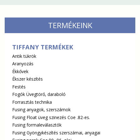
TERMÉKEINK
TIFFANY TERMÉKEK
Antik tükrök
Aranyozás
Ékkővek
Ékszer készítés
Festés
Fogók Üvegtörő, daraboló
Forrasztás technika
Fusing anyagok, szerszámok
Fusing Float üveg szinezés Coe .82-es.
Fusing formaleválasztók
Fusing Gyöngykészítés szerszámai, anyagai