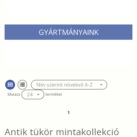
GYÁRTMÁNYAINK
Mutass
terméket
1
Antik tükör mintakollekció