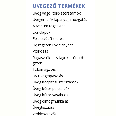
ÜVEGEZŐ TERMÉKEK
Üveg vágó, törő szerszámok
Üvegemelők lapanyag mozgatás
Akvárium ragasztás
Ékelőlapok
Felületvédő szerek
Hőszigetelt üveg anyagai
Polírozás
Ragasztók - szalagok - tömítők -
gittek
Tükörrögzítés
Uv Üvegragasztás
Üveg beépitési szerszámok
Üveg bútor polctartók
Üveg bútor vasalatok
Üveg élmegmunkálás
Üvegtisztítás
Védőeszközők