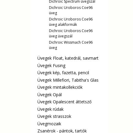
Dichroic Spectrum üvegszál
Dichroic Uroboros Coe96
üveg
Dichroic Uroboros Coe96
üveg alakformák
Dichroic Uroboros Coe96
üveg üvegszál
Dichroic Wissmach Coe96
üveg
Üvegek Float, katedrál, savmart
Üvegek Fusing
Üvegek kép, fazetta, pencil
Üvegek Millefiori, Tabitha's Glas
Üvegek mintakollekciók
Üvegek Opál
Üvegek Opalescent áttetsző
Üvegek rúdak
Üvegek strasszok
Üvegmozaik
Zsanérok - pántok, tartók