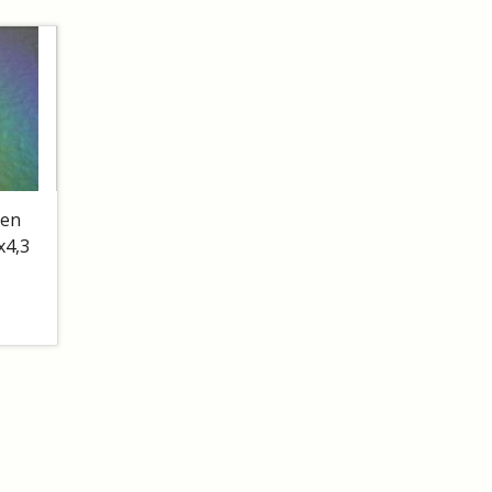
len
x4,3