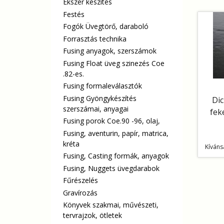
Ékszer készítés
Festés
Fogók Üvegtörő, daraboló
Forrasztás technika
Fusing anyagok, szerszámok
Fusing Float üveg szinezés Coe
.82-es.
Fusing formaleválasztók
Fusing Gyöngykészítés
Dic
szerszámai, anyagai
fek
Fusing porok Coe.90 -96, olaj,
Fusing, aventurin, papír, matrica,
kréta
Kíváns
Fusing, Casting formák, anyagok
Fusing, Nuggets üvegdarabok
Fűrészelés
Gravírozás
Könyvek szakmai, művészeti,
tervrajzok, ötletek