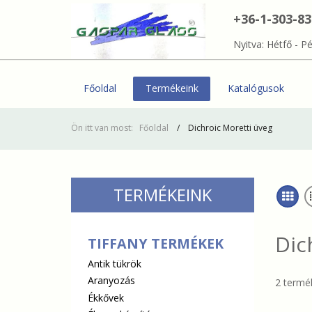
+36-1-303-8
Nyitva: Hétfő - Pé
Főoldal
Termékeink
Katalógusok
Ön itt van most:
Főoldal
Dichroic Moretti üveg
TERMÉKEINK
Dic
TIFFANY TERMÉKEK
Antik tükrök
Aranyozás
2 termék
Ékkővek