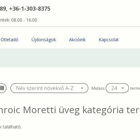
389, +36-1-303-8375
ntek: 08.00 - 16.00
Ötletadó
Újdonságok
Akcióink
Kapcsolat
Mutass
term
hroic Moretti üveg
kategória te
 található.