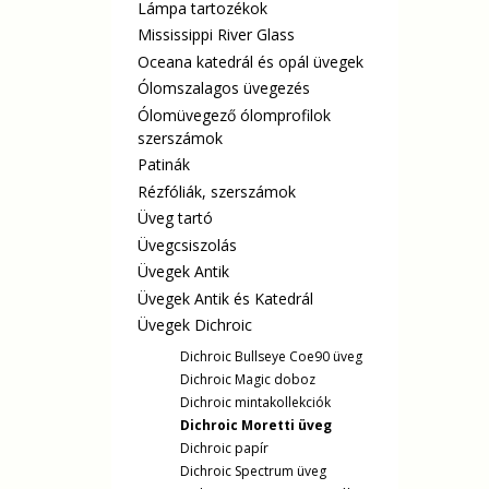
Lámpa tartozékok
Mississippi River Glass
Oceana katedrál és opál üvegek
Ólomszalagos üvegezés
Ólomüvegező ólomprofilok
szerszámok
Patinák
Rézfóliák, szerszámok
Üveg tartó
Üvegcsiszolás
Üvegek Antik
Üvegek Antik és Katedrál
Üvegek Dichroic
Dichroic Bullseye Coe90 üveg
Dichroic Magic doboz
Dichroic mintakollekciók
Dichroic Moretti üveg
Dichroic papír
Dichroic Spectrum üveg