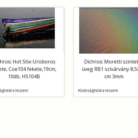
hroic Hot Stix-Uroboros
Dichroic Moretti szinte
ete, Coe104 fekete,19cm,
üveg RB1 szivárvány 8,5
10db, HS104B
cm 3mm
áglistára teszem
Kívánságlistára teszem