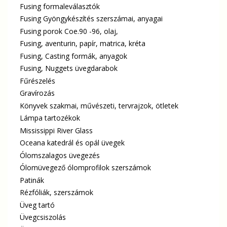
Fusing formaleválasztók
Fusing Gyöngykészítés szerszámai, anyagai
Fusing porok Coe.90 -96, olaj,
Fusing, aventurin, papír, matrica, kréta
Fusing, Casting formák, anyagok
Fusing, Nuggets üvegdarabok
Fűrészelés
Gravírozás
Könyvek szakmai, művészeti, tervrajzok, ötletek
Lámpa tartozékok
Mississippi River Glass
Oceana katedrál és opál üvegek
Ólomszalagos üvegezés
Ólomüvegező ólomprofilok szerszámok
Patinák
Rézfóliák, szerszámok
Üveg tartó
Üvegcsiszolás