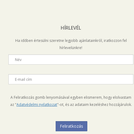
HÍRLEVÉL
Ha időben értesülni szeretne legjobb ajánlatainkról, iratkozzon fel
hírlevelünkre!
Név
E-mail cím
A Feliratkozás gomb lenyomásával egyben elismerem, hogy elolvastam
az "
Adatvédelmi nyilatkozat
"-ot, és az adataim kezeléshez hozzájárulok.