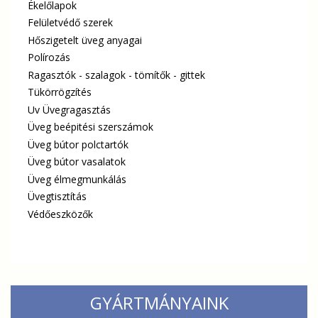
Ékelőlapok
Felületvédő szerek
Hőszigetelt üveg anyagai
Polírozás
Ragasztók - szalagok - tömítők - gittek
Tükörrögzítés
Uv Üvegragasztás
Üveg beépitési szerszámok
Üveg bútor polctartók
Üveg bútor vasalatok
Üveg élmegmunkálás
Üvegtisztítás
Védőeszközők
GYÁRTMÁNYAINK