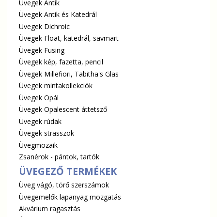
Üvegek Antik
Üvegek Antik és Katedrál
Üvegek Dichroic
Üvegek Float, katedrál, savmart
Üvegek Fusing
Üvegek kép, fazetta, pencil
Üvegek Millefiori, Tabitha's Glas
Üvegek mintakollekciók
Üvegek Opál
Üvegek Opalescent áttetsző
Üvegek rúdak
Üvegek strasszok
Üvegmozaik
Zsanérok - pántok, tartók
ÜVEGEZŐ TERMÉKEK
Üveg vágó, törő szerszámok
Üvegemelők lapanyag mozgatás
Akvárium ragasztás