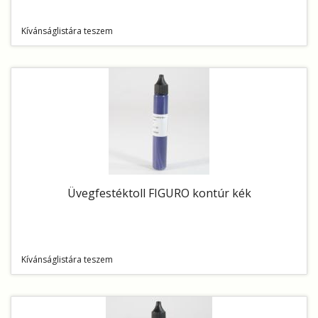
Kívánságlistára teszem
Üvegfestéktoll FIGURO kontúr kék
Kívánságlistára teszem