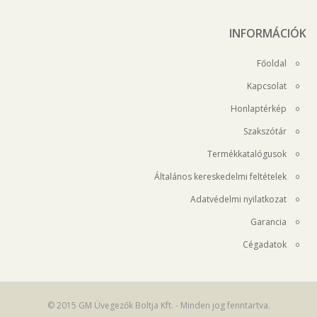
INFORMÁCIÓK
Főoldal
Kapcsolat
Honlaptérkép
Szakszótár
Termékkatalógusok
Általános kereskedelmi feltételek
Adatvédelmi nyilatkozat
Garancia
Cégadatok
© 2015 GM Üvegezők Boltja Kft. - Minden jog fenntartva.