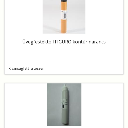
Üvegfestéktoll FIGURO kontúr narancs
Kívánságlistára teszem