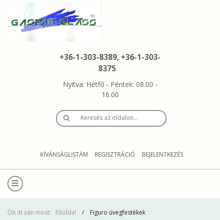
+36-1-303-8389, +36-1-303-
8375
Nyitva: Hétfő - Péntek: 08.00 -
16.00
Keresés az oldalon…
KÍVÁNSÁGLISTÁM
REGISZTRÁCIÓ
BEJELENTKEZÉS
Ön itt van most:
Főoldal
Figuro üvegfestékek