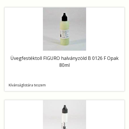
Üvegfestéktoll FIGURO halványzöld B 0126 F Opak
80ml
Kívánságlistára teszem