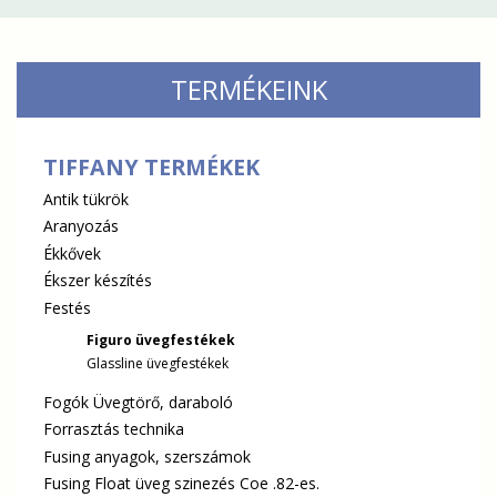
TERMÉKEINK
TIFFANY TERMÉKEK
Antik tükrök
Aranyozás
Ékkővek
Ékszer készítés
Festés
Figuro üvegfestékek
Glassline üvegfestékek
Fogók Üvegtörő, daraboló
Forrasztás technika
Fusing anyagok, szerszámok
Fusing Float üveg szinezés Coe .82-es.