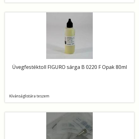
Üvegfestéktoll FIGURO sárga B 0220 F Opak 80ml
Kívánságlistára teszem