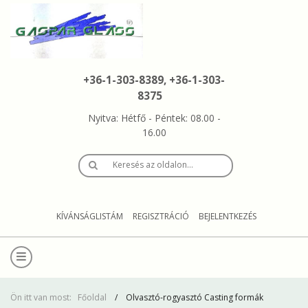
+36-1-303-8389, +36-1-303-
8375
Nyitva: Hétfő - Péntek: 08.00 -
16.00
Keresés az oldalon…
KÍVÁNSÁGLISTÁM
REGISZTRÁCIÓ
BEJELENTKEZÉS
Ön itt van most:
Főoldal
Olvasztó-rogyasztó Casting formák