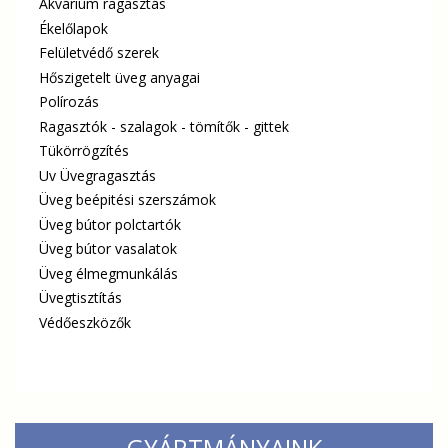
Akvárium ragasztás
Ékelőlapok
Felületvédő szerek
Hőszigetelt üveg anyagai
Polírozás
Ragasztók - szalagok - tömítők - gittek
Tükörrögzítés
Uv Üvegragasztás
Üveg beépitési szerszámok
Üveg bútor polctartók
Üveg bútor vasalatok
Üveg élmegmunkálás
Üvegtisztítás
Védőeszközők
GYÁRTMÁNYAINK