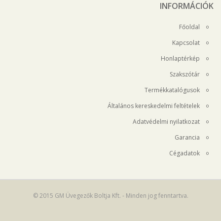
INFORMÁCIÓK
Főoldal
Kapcsolat
Honlaptérkép
Szakszótár
Termékkatalógusok
Általános kereskedelmi feltételek
Adatvédelmi nyilatkozat
Garancia
Cégadatok
© 2015 GM Üvegezők Boltja Kft. - Minden jog fenntartva.