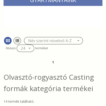
Mutass
terméket
1
Olvasztó-rogyasztó Casting
formák
kategória termékei
14 termék található.