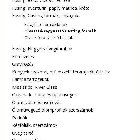
Fusing porok Coe.90 -96, olaj,
Fusing, aventurin, papír, matrica, kréta
Fusing, Casting formák, anyagok
Faragható formák lapok
Olvasztó-rogyasztó Casting formák
Olvasztó-rogyasztó formák
Fusing, Nuggets üvegdarabok
Fűrészelés
Gravírozás
Könyvek szakmai, művészeti, tervrajzok, ötletek
Lámpa tartozékok
Mississippi River Glass
Oceana katedrál és opál üvegek
Ólomszalagos üvegezés
Ólomüvegező ólomprofilok szerszámok
Patinák
Rézfóliák, szerszámok
Üveg tartó