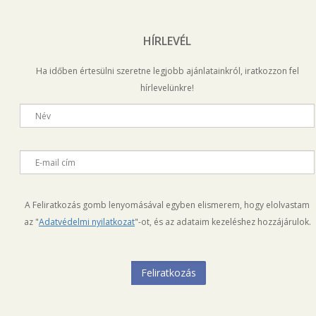
HÍRLEVÉL
Ha időben értesülni szeretne legjobb ajánlatainkról, iratkozzon fel
hírlevelünkre!
Név
E-mail cím
A Feliratkozás gomb lenyomásával egyben elismerem, hogy elolvastam
az "
Adatvédelmi nyilatkozat
"-ot, és az adataim kezeléshez hozzájárulok.