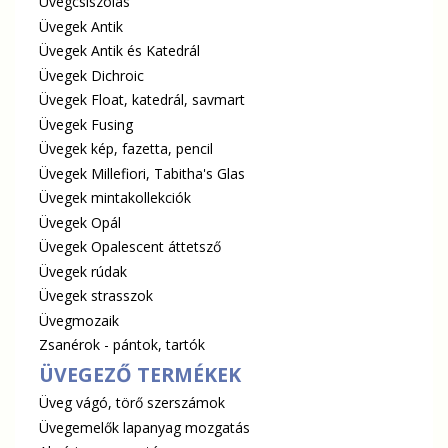
Üvegcsiszolás
Üvegek Antik
Üvegek Antik és Katedrál
Üvegek Dichroic
Üvegek Float, katedrál, savmart
Üvegek Fusing
Üvegek kép, fazetta, pencil
Üvegek Millefiori, Tabitha's Glas
Üvegek mintakollekciók
Üvegek Opál
Üvegek Opalescent áttetsző
Üvegek rúdak
Üvegek strasszok
Üvegmozaik
Zsanérok - pántok, tartók
ÜVEGEZŐ TERMÉKEK
Üveg vágó, törő szerszámok
Üvegemelők lapanyag mozgatás