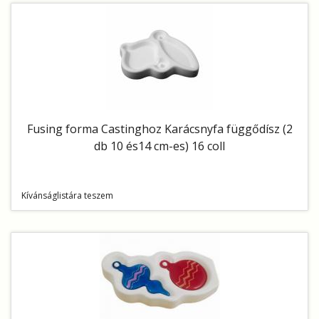
Fusing forma Castinghoz Karácsnyfa függődísz (2
db 10 és14 cm-es) 16 coll
Kívánságlistára teszem