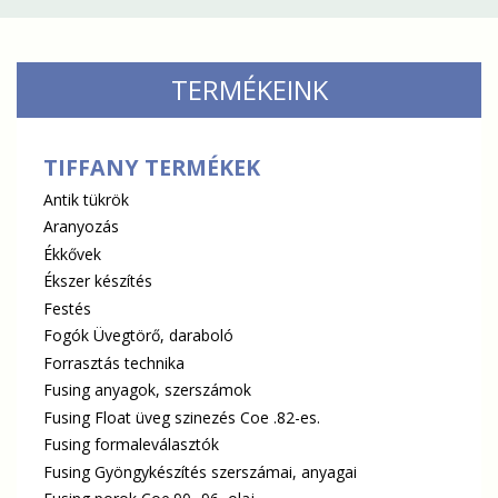
TERMÉKEINK
TIFFANY TERMÉKEK
Antik tükrök
Aranyozás
Ékkővek
Ékszer készítés
Festés
Fogók Üvegtörő, daraboló
Forrasztás technika
Fusing anyagok, szerszámok
Fusing Float üveg szinezés Coe .82-es.
Fusing formaleválasztók
Fusing Gyöngykészítés szerszámai, anyagai