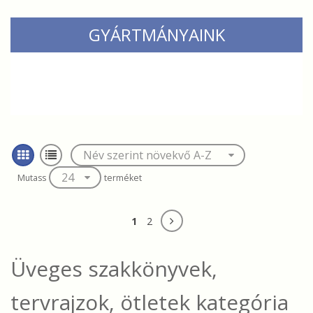
GYÁRTMÁNYAINK
Mutass
terméket
1
2
Üveges szakkönyvek,
tervrajzok, ötletek
kategória