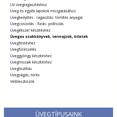
UV üvegragasztáshoz
Üveg és egyéb lapokok mozgatásához
Üvegbeépítés - ragasztás- tömítés anyagai
Üvegcsiszolás - fúrás- polírozás
Üvegékszer készitéshez
Üveges szakkönyvek, tervrajzok, ötletek
Üvegfestéshez
Üvegfűrészelés
Üveggyöngy készitéshez
Üvegmozaik készítéshez
Üvegtisztítás
Üvegvágás, törés
Védőeszközök
ÜVEGTÍPUSAINK