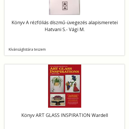
Könyv A rézfóliás díszmű-üvegezés alapismeretei
Hatvani S.- Vági M.
Kívánságlistára teszem
Könyv ART GLASS INSPIRATION Wardell