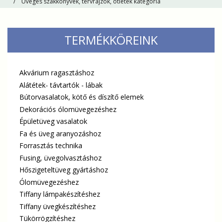
Üveges szakkönyvek, tervrajzok, ötletek kategória
TERMÉKKÖREINK
Akvárium ragasztáshoz
Alátétek- távtartók - lábak
Bútorvasalatok, kötő és díszítő elemek
Dekorációs ólomüvegezéshez
Épületüveg vasalatok
Fa és üveg aranyozáshoz
Forrasztás technika
Fusing, üvegolvasztáshoz
Hőszigeteltüveg gyártáshoz
Ólomüvegezéshez
Tiffany lámpakészítéshez
Tiffany üvegkészítéshez
Tükörrögzítéshez