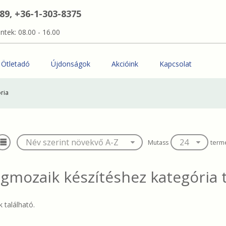
389, +36-1-303-8375
ntek: 08.00 - 16.00
Ötletadó
Újdonságok
Akcióink
Kapcsolat
ria
Mutass
term
gmozaik készítéshez
kategória 
 található.