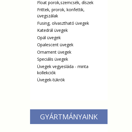
Float porok,szemcsék, díszek
Frittek, prorok, konfettik,
üvegszálak
Fusing, olvasztható üvegek
Katedrál üvegek
Opál üvegek
Opalescent üvegek
Ornament üvegek
Speciális üvegek
Üvegek vegyesláda - minta
kollekciók
Üvegek-tükrök
GYÁRTMÁNYAINK