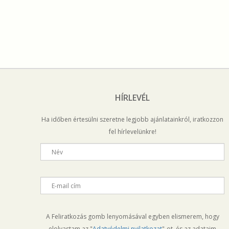
HÍRLEVÉL
Ha időben értesülni szeretne legjobb ajánlatainkról, iratkozzon
fel hírlevelünkre!
Név
E-mail cím
A Feliratkozás gomb lenyomásával egyben elismerem, hogy
elolvastam az "
Adatvédelmi nyilatkozat
"-ot, és az adataim