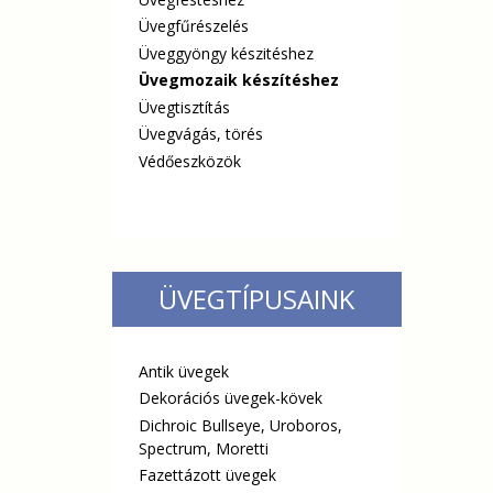
Üvegfűrészelés
Üveggyöngy készitéshez
Üvegmozaik készítéshez
Üvegtisztítás
Üvegvágás, törés
Védőeszközök
ÜVEGTÍPUSAINK
Antik üvegek
Dekorációs üvegek-kövek
Dichroic Bullseye, Uroboros,
Spectrum, Moretti
Fazettázott üvegek