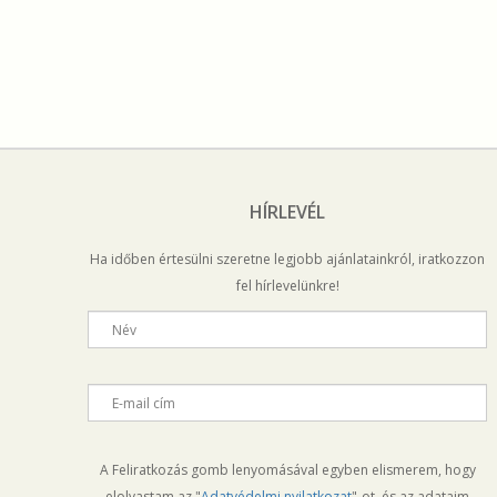
HÍRLEVÉL
Ha időben értesülni szeretne legjobb ajánlatainkról, iratkozzon
fel hírlevelünkre!
Név
E-mail cím
A Feliratkozás gomb lenyomásával egyben elismerem, hogy
elolvastam az "
Adatvédelmi nyilatkozat
"-ot, és az adataim