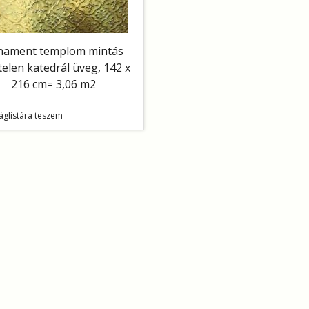
nament templom mintás
telen katedrál üveg, 142 x
216 cm= 3,06 m2
áglistára teszem