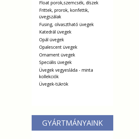
Float porok,szemcsék, díszek
Frittek, prorok, konfettik,
üvegszálak
Fusing, olvasztható üvegek
Katedrál üvegek
Opál üvegek
Opalescent üvegek
Ornament üvegek
Speciális üvegek
Üvegek vegyesláda - minta
kollekciók
Üvegek-tükrök
GYÁRTMÁNYAINK