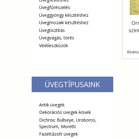
Üvegfűrészelés
Üveggyöngy készitéshez
Üvegmozaik készítéshez
Or
szín
Üvegtisztítás
Üvegvágás, törés
Védőeszközök
Kíváns
ÜVEGTÍPUSAINK
Antik üvegek
Dekorációs üvegek-kövek
Dichroic Bullseye, Uroboros,
Spectrum, Moretti
Fazettázott üvegek