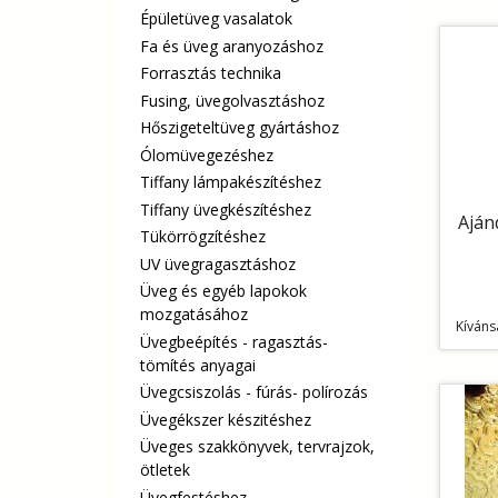
Épületüveg vasalatok
Fa és üveg aranyozáshoz
Forrasztás technika
Fusing, üvegolvasztáshoz
Hőszigeteltüveg gyártáshoz
Ólomüvegezéshez
Tiffany lámpakészítéshez
Tiffany üvegkészítéshez
Aján
Tükörrögzítéshez
UV üvegragasztáshoz
Üveg és egyéb lapokok
mozgatásához
Kíváns
Üvegbeépítés - ragasztás-
tömítés anyagai
Üvegcsiszolás - fúrás- polírozás
Üvegékszer készitéshez
Üveges szakkönyvek, tervrajzok,
ötletek
Üvegfestéshez