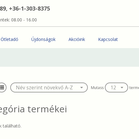
389, +36-1-303-8375
ntek: 08.00 - 16.00
Ötletadó
Újdonságok
Akcióink
Kapcsolat
Mutass
term
egória termékei
 található.