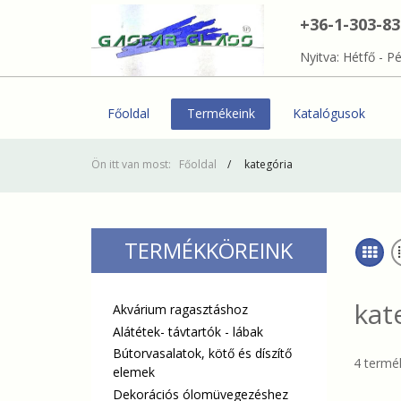
+36-1-303-8
Nyitva: Hétfő - Pé
Főoldal
Termékeink
Katalógusok
Ön itt van most:
Főoldal
kategória
TERMÉKKÖREINK
kat
Akvárium ragasztáshoz
Alátétek- távtartók - lábak
Bútorvasalatok, kötő és díszítő
4 termék
elemek
Dekorációs ólomüvegezéshez