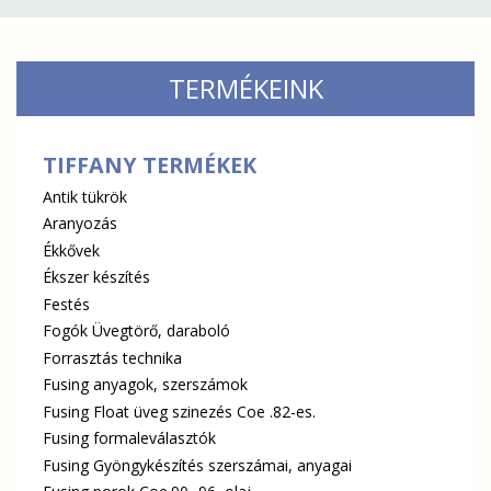
TERMÉKEINK
TIFFANY TERMÉKEK
Antik tükrök
Aranyozás
Ékkővek
Ékszer készítés
Festés
Fogók Üvegtörő, daraboló
Forrasztás technika
Fusing anyagok, szerszámok
Fusing Float üveg szinezés Coe .82-es.
Fusing formaleválasztók
Fusing Gyöngykészítés szerszámai, anyagai