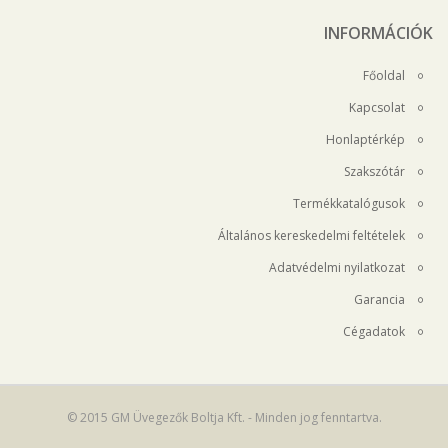
INFORMÁCIÓK
Főoldal
Kapcsolat
Honlaptérkép
Szakszótár
Termékkatalógusok
Általános kereskedelmi feltételek
Adatvédelmi nyilatkozat
Garancia
Cégadatok
© 2015 GM Üvegezők Boltja Kft. - Minden jog fenntartva.