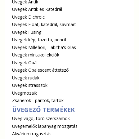
Üvegek Antik
Üvegek Antik és Katedrál
Üvegek Dichroic
Üvegek Float, katedrál, savmart
Üvegek Fusing
Üvegek kép, fazetta, pencil
Üvegek Millefiori, Tabitha's Glas
Üvegek mintakollekciók
Üvegek Opál
Üvegek Opalescent áttetsző
Üvegek rúdak
Üvegek strasszok
Üvegmozaik
Zsanérok - pántok, tartók
ÜVEGEZŐ TERMÉKEK
Üveg vágó, törő szerszámok
Üvegemelők lapanyag mozgatás
Akvárium ragasztás