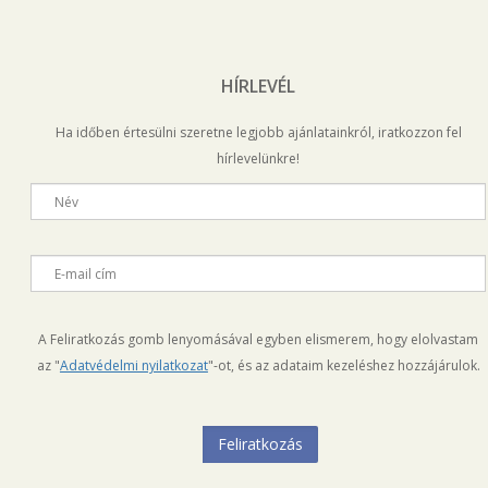
HÍRLEVÉL
Ha időben értesülni szeretne legjobb ajánlatainkról, iratkozzon fel
hírlevelünkre!
Név
E-mail cím
A Feliratkozás gomb lenyomásával egyben elismerem, hogy elolvastam
az "
Adatvédelmi nyilatkozat
"-ot, és az adataim kezeléshez hozzájárulok.