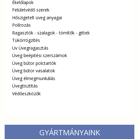
Ékelőlapok
Felületvédő szerek
Hőszigetelt üveg anyagai
Polírozás
Ragasztók - szalagok - tömítők - gittek
Tükörrögzítés
Uv Üvegragasztás
Üveg beépitési szerszámok
Üveg bútor polctartók
Üveg bútor vasalatok
Üveg élmegmunkálás
Üvegtisztítás
Védőeszközők
GYÁRTMÁNYAINK