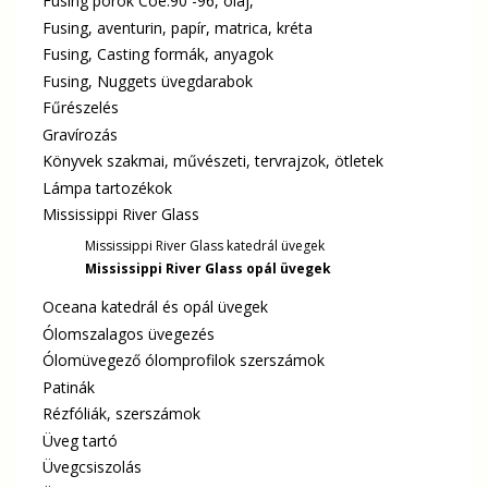
Fusing porok Coe.90 -96, olaj,
Fusing, aventurin, papír, matrica, kréta
Fusing, Casting formák, anyagok
Fusing, Nuggets üvegdarabok
Fűrészelés
Gravírozás
Könyvek szakmai, művészeti, tervrajzok, ötletek
Lámpa tartozékok
Mississippi River Glass
Mississippi River Glass katedrál üvegek
Mississippi River Glass opál üvegek
Oceana katedrál és opál üvegek
Ólomszalagos üvegezés
Ólomüvegező ólomprofilok szerszámok
Patinák
Rézfóliák, szerszámok
Üveg tartó
Üvegcsiszolás